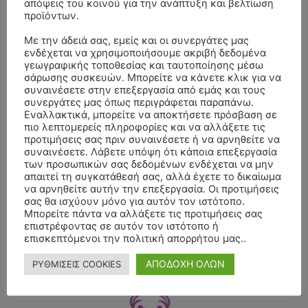
απόψεις του κοινού για την ανάπτυξη και βελτίωση
προϊόντων.
Με την άδειά σας, εμείς και οι συνεργάτες μας
ενδέχεται να χρησιμοποιήσουμε ακριβή δεδομένα
γεωγραφικής τοποθεσίας και ταυτοποίησης μέσω
σάρωσης συσκευών. Μπορείτε να κάνετε κλικ για να
συναινέσετε στην επεξεργασία από εμάς και τους
συνεργάτες μας όπως περιγράφεται παραπάνω.
Εναλλακτικά, μπορείτε να αποκτήσετε πρόσβαση σε
πιο λεπτομερείς πληροφορίες και να αλλάξετε τις
προτιμήσεις σας πριν συναινέσετε ή να αρνηθείτε να
συναινέσετε. Λάβετε υπόψη ότι κάποια επεξεργασία
των προσωπικών σας δεδομένων ενδέχεται να μην
απαιτεί τη συγκατάθεσή σας, αλλά έχετε το δικαίωμα
να αρνηθείτε αυτήν την επεξεργασία. Οι προτιμήσεις
- Advertisment -
σας θα ισχύουν μόνο για αυτόν τον ιστότοπο.
Μπορείτε πάντα να αλλάξετε τις προτιμήσεις σας
επιστρέφοντας σε αυτόν τον ιστότοπο ή
επισκεπτόμενοι την πολιτική απορρήτου μας..
ΑΠΟΔΟΧΗ ΟΛΩΝ
ΡΥΘΜΙΣΕΙΣ COOKIES