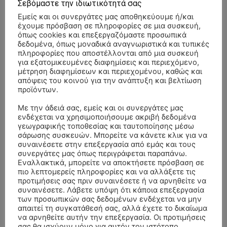
Σεβόμαστε την ιδιωτικότητά σας
Εμείς και οι συνεργάτες μας αποθηκεύουμε ή/και
έχουμε πρόσβαση σε πληροφορίες σε μια συσκευή,
όπως cookies και επεξεργαζόμαστε προσωπικά
δεδομένα, όπως μοναδικά αναγνωριστικά και τυπικές
πληροφορίες που αποστέλλονται από μια συσκευή
ΓΡΑΦΕΙΟ ΤΕΛΕΤΩΝ ΧΡΗΣΤΟΣ ΑΘ. ΑΡΕΤΑΣ
για εξατομικευμένες διαφημίσεις και περιεχόμενο,
12 Φεβρουαρίου, 2021
μέτρηση διαφημίσεων και περιεχομένου, καθώς και
απόψεις του κοινού για την ανάπτυξη και βελτίωση
προϊόντων.
Με την άδειά σας, εμείς και οι συνεργάτες μας
ενδέχεται να χρησιμοποιήσουμε ακριβή δεδομένα
γεωγραφικής τοποθεσίας και ταυτοποίησης μέσω
σάρωσης συσκευών. Μπορείτε να κάνετε κλικ για να
συναινέσετε στην επεξεργασία από εμάς και τους
συνεργάτες μας όπως περιγράφεται παραπάνω.
Εναλλακτικά, μπορείτε να αποκτήσετε πρόσβαση σε
πιο λεπτομερείς πληροφορίες και να αλλάξετε τις
προτιμήσεις σας πριν συναινέσετε ή να αρνηθείτε να
συναινέσετε. Λάβετε υπόψη ότι κάποια επεξεργασία
των προσωπικών σας δεδομένων ενδέχεται να μην
ΓΡΑΦΕΙΟ ΤΕΛΕΤΩΝ Μ. ΚΟΥΤΡΟΥΜΠΑ-
απαιτεί τη συγκατάθεσή σας, αλλά έχετε το δικαίωμα
ΚΑΡΑΚΩΣΤΑ
να αρνηθείτε αυτήν την επεξεργασία. Οι προτιμήσεις
σας θα ισχύουν μόνο για αυτόν τον ιστότοπο.