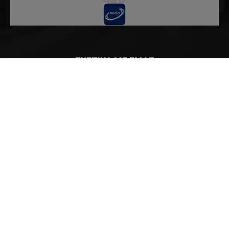
ΣΧΕΤΙΚΑ ΜΕ ΕΜΑΣ
Το Kidiesnews.gr είναι ένα καινοτόμο site στον χώρο της
ενημέρωσης που σκοπός του είναι να καλύψει πένθιμα
γεγονότα.
Επικοινωνήστε :
info@kidiesnews.gr
ΑΚΟΛΟΥΘΗΣΤΕ ΜΑΣ