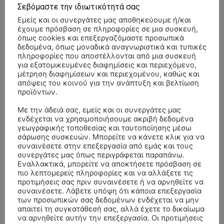
Σεβόμαστε την ιδιωτικότητά σας
Εμείς και οι συνεργάτες μας αποθηκεύουμε ή/και
έχουμε πρόσβαση σε πληροφορίες σε μια συσκευή,
όπως cookies και επεξεργαζόμαστε προσωπικά
δεδομένα, όπως μοναδικά αναγνωριστικά και τυπικές
πληροφορίες που αποστέλλονται από μια συσκευή
για εξατομικευμένες διαφημίσεις και περιεχόμενο,
μέτρηση διαφημίσεων και περιεχομένου, καθώς και
απόψεις του κοινού για την ανάπτυξη και βελτίωση
προϊόντων.
Με την άδειά σας, εμείς και οι συνεργάτες μας
ενδέχεται να χρησιμοποιήσουμε ακριβή δεδομένα
γεωγραφικής τοποθεσίας και ταυτοποίησης μέσω
σάρωσης συσκευών. Μπορείτε να κάνετε κλικ για να
συναινέσετε στην επεξεργασία από εμάς και τους
συνεργάτες μας όπως περιγράφεται παραπάνω.
- Advertisment -
Εναλλακτικά, μπορείτε να αποκτήσετε πρόσβαση σε
πιο λεπτομερείς πληροφορίες και να αλλάξετε τις
προτιμήσεις σας πριν συναινέσετε ή να αρνηθείτε να
συναινέσετε. Λάβετε υπόψη ότι κάποια επεξεργασία
των προσωπικών σας δεδομένων ενδέχεται να μην
απαιτεί τη συγκατάθεσή σας, αλλά έχετε το δικαίωμα
να αρνηθείτε αυτήν την επεξεργασία. Οι προτιμήσεις