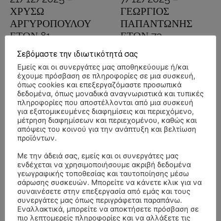
ΧΡΥΣΩ
ΓΕΩΡΓΙΟΣ
ΑΡΓΥΡΟΠΟΥΛΟΥ
ΠΑΠΑΝΤΩΝΗΣ
ΕΤΩΝ 81
ΕΤΩΝ 73
20 Δεκεμβρίου, 2025
7 Δεκεμβρίου, 2025
Γρεβενών
Γρεβενών
Σεβόμαστε την ιδιωτικότητά σας
Εμείς και οι συνεργάτες μας αποθηκεύουμε ή/και
ΔΙΠΟΡΟ ΓΡΕΒΕΝΩΝ
ΔΕΣΚΑΤΗ ΓΡΕΒΕΝΩΝ
έχουμε πρόσβαση σε πληροφορίες σε μια συσκευή,
όπως cookies και επεξεργαζόμαστε προσωπικά
Διαβάστε περισσότερα
Διαβάστε περισσότερα
δεδομένα, όπως μοναδικά αναγνωριστικά και τυπικές
πληροφορίες που αποστέλλονται από μια συσκευή
για εξατομικευμένες διαφημίσεις και περιεχόμενο,
μέτρηση διαφημίσεων και περιεχομένου, καθώς και
απόψεις του κοινού για την ανάπτυξη και βελτίωση
προϊόντων.
Με την άδειά σας, εμείς και οι συνεργάτες μας
ενδέχεται να χρησιμοποιήσουμε ακριβή δεδομένα
γεωγραφικής τοποθεσίας και ταυτοποίησης μέσω
σάρωσης συσκευών. Μπορείτε να κάνετε κλικ για να
ΚΗΔΕΙΑ –
ΚΗΔΕΙΑ –
συναινέσετε στην επεξεργασία από εμάς και τους
συνεργάτες μας όπως περιγράφεται παραπάνω.
ΣΑΒΒΑΤΟ
ΚΥΡΙΑΚΗ
Εναλλακτικά, μπορείτε να αποκτήσετε πρόσβαση σε
22/11/2025 –
16/11/2025 –
πιο λεπτομερείς πληροφορίες και να αλλάξετε τις