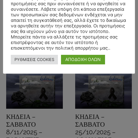
ΕΙΡΗΝΗ
ΑΜΑΛΙΑ
προτιμήσεις σας πριν συναινέσετε ή να αρνηθείτε να
συναινέσετε. Λάβετε υπόψη ότι κάποια επεξεργασία
ΖΑΓΚΑΝΙΚΑ ΕΤΩΝ
ΚΑΓΚΕΛΑΡΗ
των προσωπικών σας δεδομένων ενδέχεται να μην
46
ΕΤΩΝ 93
απαιτεί τη συγκατάθεσή σας, αλλά έχετε το δικαίωμα
να αρνηθείτε αυτήν την επεξεργασία. Οι προτιμήσεις
21 Νοεμβρίου, 2025
16 Νοεμβρίου, 2025
Γρεβενών
Γρεβενών
σας θα ισχύουν μόνο για αυτόν τον ιστότοπο.
Μπορείτε πάντα να αλλάξετε τις προτιμήσεις σας
ΔΕΣΚΑΤΗ
ΦΕΛΛΙ ΓΡΕΒΕΝΩΝ
επιστρέφοντας σε αυτόν τον ιστότοπο ή
επισκεπτόμενοι την πολιτική απορρήτου μας..
Διαβάστε περισσότερα
Διαβάστε περισσότερα
ΑΠΟΔΟΧΗ ΟΛΩΝ
ΡΥΘΜΙΣΕΙΣ COOKIES
ΚΗΔΕΙΑ –
ΚΗΔΕΙΑ –
ΣΑΒΒΑΤΟ
ΣΑΒΒΑΤΟ
8/11/2025 –
25/10/2025 –