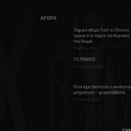
ΑΡΘΡΑ
Ταφικό έθιμο: Γιατί οι Πόντιοι
τρώνε στα ταφία την Κυριακή
του Θωμά…
12 Μαΐου, 2024
ΤΟ ΠΕΝΘΟΣ
13 Ιανουαρίου, 2023
Πότε έχει θεσπίσει η εκκλησί
μνημόσυνα – ψυχοσάββατα…
10 Ιουνίου, 2022
ΣΧΕ