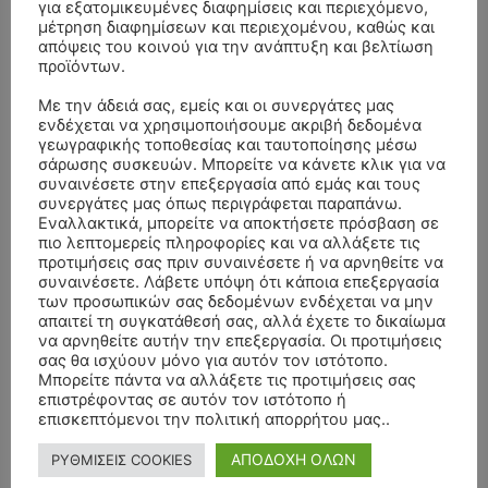
για εξατομικευμένες διαφημίσεις και περιεχόμενο,
μέτρηση διαφημίσεων και περιεχομένου, καθώς και
απόψεις του κοινού για την ανάπτυξη και βελτίωση
προϊόντων.
- Advertisment -
Με την άδειά σας, εμείς και οι συνεργάτες μας
ενδέχεται να χρησιμοποιήσουμε ακριβή δεδομένα
γεωγραφικής τοποθεσίας και ταυτοποίησης μέσω
σάρωσης συσκευών. Μπορείτε να κάνετε κλικ για να
συναινέσετε στην επεξεργασία από εμάς και τους
συνεργάτες μας όπως περιγράφεται παραπάνω.
Εναλλακτικά, μπορείτε να αποκτήσετε πρόσβαση σε
πιο λεπτομερείς πληροφορίες και να αλλάξετε τις
προτιμήσεις σας πριν συναινέσετε ή να αρνηθείτε να
συναινέσετε. Λάβετε υπόψη ότι κάποια επεξεργασία
των προσωπικών σας δεδομένων ενδέχεται να μην
απαιτεί τη συγκατάθεσή σας, αλλά έχετε το δικαίωμα
να αρνηθείτε αυτήν την επεξεργασία. Οι προτιμήσεις
σας θα ισχύουν μόνο για αυτόν τον ιστότοπο.
Μπορείτε πάντα να αλλάξετε τις προτιμήσεις σας
επιστρέφοντας σε αυτόν τον ιστότοπο ή
επισκεπτόμενοι την πολιτική απορρήτου μας..
ΑΠΟΔΟΧΗ ΟΛΩΝ
- Advertisment -
ΡΥΘΜΙΣΕΙΣ COOKIES