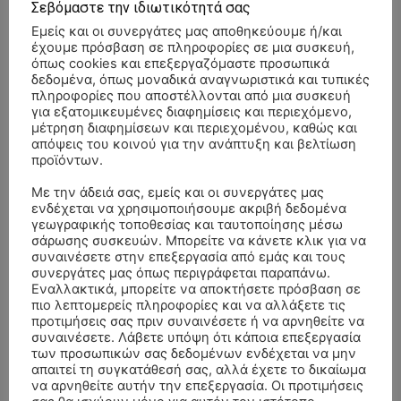
Σεβόμαστε την ιδιωτικότητά σας
Εμείς και οι συνεργάτες μας αποθηκεύουμε ή/και
έχουμε πρόσβαση σε πληροφορίες σε μια συσκευή,
όπως cookies και επεξεργαζόμαστε προσωπικά
δεδομένα, όπως μοναδικά αναγνωριστικά και τυπικές
πληροφορίες που αποστέλλονται από μια συσκευή
για εξατομικευμένες διαφημίσεις και περιεχόμενο,
μέτρηση διαφημίσεων και περιεχομένου, καθώς και
απόψεις του κοινού για την ανάπτυξη και βελτίωση
προϊόντων.
- Advertisment -
Με την άδειά σας, εμείς και οι συνεργάτες μας
ενδέχεται να χρησιμοποιήσουμε ακριβή δεδομένα
γεωγραφικής τοποθεσίας και ταυτοποίησης μέσω
σάρωσης συσκευών. Μπορείτε να κάνετε κλικ για να
συναινέσετε στην επεξεργασία από εμάς και τους
συνεργάτες μας όπως περιγράφεται παραπάνω.
Εναλλακτικά, μπορείτε να αποκτήσετε πρόσβαση σε
πιο λεπτομερείς πληροφορίες και να αλλάξετε τις
προτιμήσεις σας πριν συναινέσετε ή να αρνηθείτε να
συναινέσετε. Λάβετε υπόψη ότι κάποια επεξεργασία
των προσωπικών σας δεδομένων ενδέχεται να μην
ΟΙ ΤΑΣΕΙΣ ΤΩΡΑ
απαιτεί τη συγκατάθεσή σας, αλλά έχετε το δικαίωμα
να αρνηθείτε αυτήν την επεξεργασία. Οι προτιμήσεις