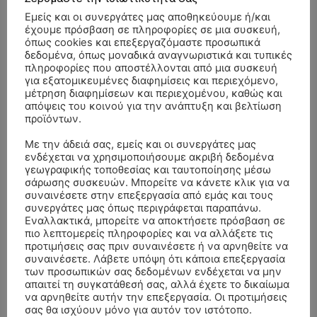
Εμείς και οι συνεργάτες μας αποθηκεύουμε ή/και
έχουμε πρόσβαση σε πληροφορίες σε μια συσκευή,
όπως cookies και επεξεργαζόμαστε προσωπικά
δεδομένα, όπως μοναδικά αναγνωριστικά και τυπικές
πληροφορίες που αποστέλλονται από μια συσκευή
για εξατομικευμένες διαφημίσεις και περιεχόμενο,
μέτρηση διαφημίσεων και περιεχομένου, καθώς και
απόψεις του κοινού για την ανάπτυξη και βελτίωση
προϊόντων.
Με την άδειά σας, εμείς και οι συνεργάτες μας
ενδέχεται να χρησιμοποιήσουμε ακριβή δεδομένα
γεωγραφικής τοποθεσίας και ταυτοποίησης μέσω
σάρωσης συσκευών. Μπορείτε να κάνετε κλικ για να
συναινέσετε στην επεξεργασία από εμάς και τους
- Advertisment -
συνεργάτες μας όπως περιγράφεται παραπάνω.
Εναλλακτικά, μπορείτε να αποκτήσετε πρόσβαση σε
πιο λεπτομερείς πληροφορίες και να αλλάξετε τις
προτιμήσεις σας πριν συναινέσετε ή να αρνηθείτε να
συναινέσετε. Λάβετε υπόψη ότι κάποια επεξεργασία
των προσωπικών σας δεδομένων ενδέχεται να μην
απαιτεί τη συγκατάθεσή σας, αλλά έχετε το δικαίωμα
να αρνηθείτε αυτήν την επεξεργασία. Οι προτιμήσεις
σας θα ισχύουν μόνο για αυτόν τον ιστότοπο.