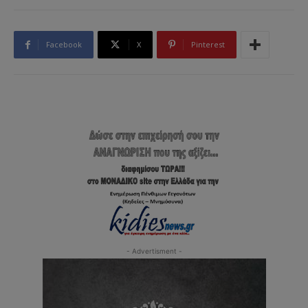
Facebook
X
Pinterest
- Advertisment -