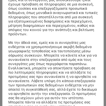
έχουμε πρόσβαση σε πληροφορίες σε μια συσκευή,
όπως cookies και επεξεργαζόμαστε προσωπικά
δεδομένα, όπως μοναδικά αναγνωριστικά και τυπικές
πληροφορίες που αποστέλλονται από μια συσκευή
για εξατομικευμένες διαφημίσεις και περιεχόμενο,
μέτρηση διαφημίσεων και περιεχομένου, καθώς και
απόψεις του κοινού για την ανάπτυξη και βελτίωση
προϊόντων.
Με την άδειά σας, εμείς και οι συνεργάτες μας
ενδέχεται να χρησιμοποιήσουμε ακριβή δεδομένα
γεωγραφικής τοποθεσίας και ταυτοποίησης μέσω
- Advertisment -
σάρωσης συσκευών. Μπορείτε να κάνετε κλικ για να
συναινέσετε στην επεξεργασία από εμάς και τους
συνεργάτες μας όπως περιγράφεται παραπάνω.
Εναλλακτικά, μπορείτε να αποκτήσετε πρόσβαση σε
πιο λεπτομερείς πληροφορίες και να αλλάξετε τις
προτιμήσεις σας πριν συναινέσετε ή να αρνηθείτε να
συναινέσετε. Λάβετε υπόψη ότι κάποια επεξεργασία
των προσωπικών σας δεδομένων ενδέχεται να μην
απαιτεί τη συγκατάθεσή σας, αλλά έχετε το δικαίωμα
να αρνηθείτε αυτήν την επεξεργασία. Οι προτιμήσεις
σας θα ισχύουν μόνο για αυτόν τον ιστότοπο.
Μπορείτε πάντα να αλλάξετε τις προτιμήσεις σας