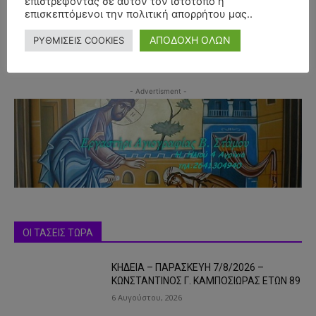
επιστρέφοντας σε αυτόν τον ιστότοπο ή
επισκεπτόμενοι την πολιτική απορρήτου μας..
ΑΠΟΔΟΧΗ ΟΛΩΝ
ΡΥΘΜΙΣΕΙΣ COOKIES
- Advertisment -
ΟΙ ΤΑΣΕΙΣ ΤΩΡΑ
ΚΗΔΕΙΑ – ΠΑΡΑΣΚΕΥΗ 7/8/2026 –
ΚΩΝΣΤΑΝΤΙΝΟΣ Γ. ΚΑΜΠΟΣΙΩΡΑΣ ΕΤΩΝ 89
6 Αυγούστου, 2026