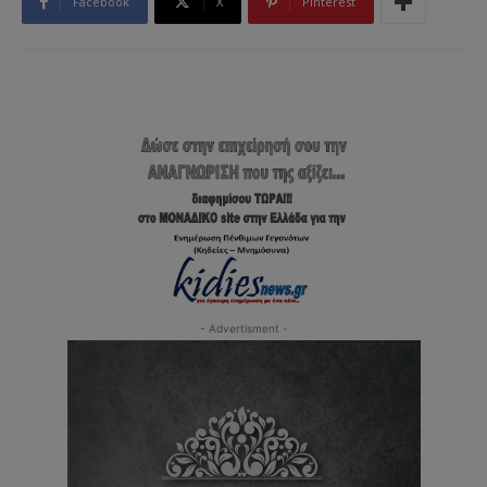
Facebook
X
Pinterest
- Advertisment -