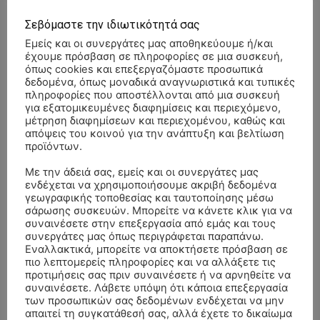
Σεβόμαστε την ιδιωτικότητά σας
Εμείς και οι συνεργάτες μας αποθηκεύουμε ή/και
έχουμε πρόσβαση σε πληροφορίες σε μια συσκευή,
όπως cookies και επεξεργαζόμαστε προσωπικά
δεδομένα, όπως μοναδικά αναγνωριστικά και τυπικές
πληροφορίες που αποστέλλονται από μια συσκευή
για εξατομικευμένες διαφημίσεις και περιεχόμενο,
μέτρηση διαφημίσεων και περιεχομένου, καθώς και
απόψεις του κοινού για την ανάπτυξη και βελτίωση
προϊόντων.
Με την άδειά σας, εμείς και οι συνεργάτες μας
ενδέχεται να χρησιμοποιήσουμε ακριβή δεδομένα
γεωγραφικής τοποθεσίας και ταυτοποίησης μέσω
σάρωσης συσκευών. Μπορείτε να κάνετε κλικ για να
συναινέσετε στην επεξεργασία από εμάς και τους
συνεργάτες μας όπως περιγράφεται παραπάνω.
- Advertisment -
Εναλλακτικά, μπορείτε να αποκτήσετε πρόσβαση σε
πιο λεπτομερείς πληροφορίες και να αλλάξετε τις
προτιμήσεις σας πριν συναινέσετε ή να αρνηθείτε να
συναινέσετε. Λάβετε υπόψη ότι κάποια επεξεργασία
των προσωπικών σας δεδομένων ενδέχεται να μην
απαιτεί τη συγκατάθεσή σας, αλλά έχετε το δικαίωμα