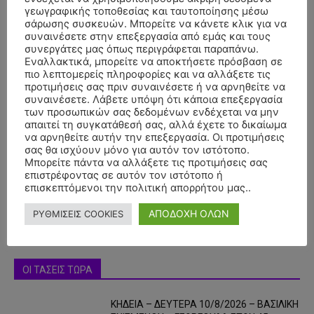
γεωγραφικής τοποθεσίας και ταυτοποίησης μέσω
σάρωσης συσκευών. Μπορείτε να κάνετε κλικ για να
συναινέσετε στην επεξεργασία από εμάς και τους
συνεργάτες μας όπως περιγράφεται παραπάνω.
Εναλλακτικά, μπορείτε να αποκτήσετε πρόσβαση σε
πιο λεπτομερείς πληροφορίες και να αλλάξετε τις
προτιμήσεις σας πριν συναινέσετε ή να αρνηθείτε να
συναινέσετε. Λάβετε υπόψη ότι κάποια επεξεργασία
των προσωπικών σας δεδομένων ενδέχεται να μην
απαιτεί τη συγκατάθεσή σας, αλλά έχετε το δικαίωμα
- Advertisment -
να αρνηθείτε αυτήν την επεξεργασία. Οι προτιμήσεις
σας θα ισχύουν μόνο για αυτόν τον ιστότοπο.
Μπορείτε πάντα να αλλάξετε τις προτιμήσεις σας
επιστρέφοντας σε αυτόν τον ιστότοπο ή
επισκεπτόμενοι την πολιτική απορρήτου μας..
ΑΠΟΔΟΧΗ ΟΛΩΝ
ΡΥΘΜΙΣΕΙΣ COOKIES
ΟΙ ΤΑΣΕΙΣ ΤΩΡΑ
ΚΗΔΕΙΑ – ΔΕΥΤΕΡΑ 10/8/2026 – ΒΑΣΙΛΙΚΗ