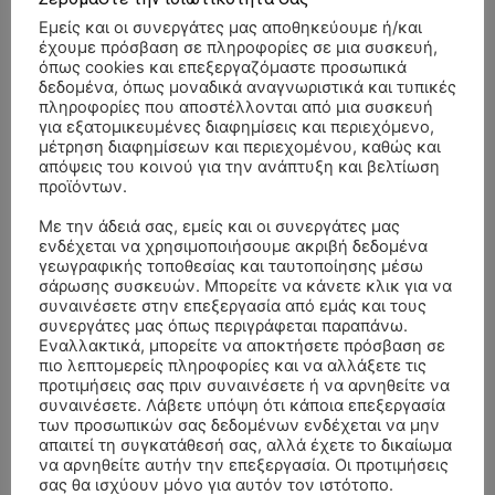
Εμείς και οι συνεργάτες μας αποθηκεύουμε ή/και
έχουμε πρόσβαση σε πληροφορίες σε μια συσκευή,
όπως cookies και επεξεργαζόμαστε προσωπικά
δεδομένα, όπως μοναδικά αναγνωριστικά και τυπικές
πληροφορίες που αποστέλλονται από μια συσκευή
για εξατομικευμένες διαφημίσεις και περιεχόμενο,
μέτρηση διαφημίσεων και περιεχομένου, καθώς και
απόψεις του κοινού για την ανάπτυξη και βελτίωση
προϊόντων.
Με την άδειά σας, εμείς και οι συνεργάτες μας
ενδέχεται να χρησιμοποιήσουμε ακριβή δεδομένα
γεωγραφικής τοποθεσίας και ταυτοποίησης μέσω
σάρωσης συσκευών. Μπορείτε να κάνετε κλικ για να
συναινέσετε στην επεξεργασία από εμάς και τους
- Advertisment -
συνεργάτες μας όπως περιγράφεται παραπάνω.
Εναλλακτικά, μπορείτε να αποκτήσετε πρόσβαση σε
πιο λεπτομερείς πληροφορίες και να αλλάξετε τις
προτιμήσεις σας πριν συναινέσετε ή να αρνηθείτε να
συναινέσετε. Λάβετε υπόψη ότι κάποια επεξεργασία
των προσωπικών σας δεδομένων ενδέχεται να μην
απαιτεί τη συγκατάθεσή σας, αλλά έχετε το δικαίωμα
να αρνηθείτε αυτήν την επεξεργασία. Οι προτιμήσεις
σας θα ισχύουν μόνο για αυτόν τον ιστότοπο.