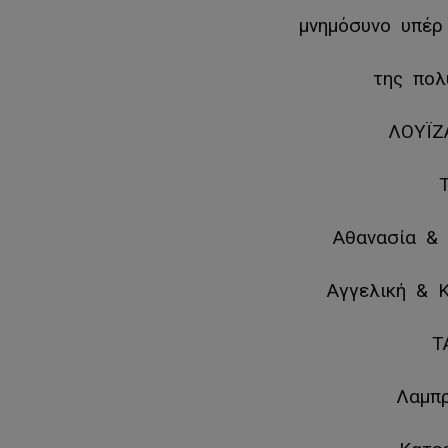
μνημόσυνο υπέ
της πολ
ΛΟΥΪ
Αθανασία 
Αγγελική & 
Τ
Λαμπ