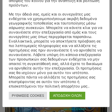
απόψεις του κοινού για την ανάπτυξη και βελτίωση
προϊόντων.
Με την άδειά σας, εμείς και οι συνεργάτες μας
ενδέχεται να χρησιμοποιήσουμε ακριβή δεδομένα
γεωγραφικής τοποθεσίας και ταυτοποίησης μέσω
σάρωσης συσκευών. Μπορείτε να κάνετε κλικ για να
συναινέσετε στην επεξεργασία από εμάς και τους
συνεργάτες μας όπως περιγράφεται παραπάνω.
Εναλλακτικά, μπορείτε να αποκτήσετε πρόσβαση σε
πιο λεπτομερείς πληροφορίες και να αλλάξετε τις
προτιμήσεις σας πριν συναινέσετε ή να αρνηθείτε να
συναινέσετε. Λάβετε υπόψη ότι κάποια επεξεργασία
των προσωπικών σας δεδομένων ενδέχεται να μην
απαιτεί τη συγκατάθεσή σας, αλλά έχετε το δικαίωμα
να αρνηθείτε αυτήν την επεξεργασία. Οι προτιμήσεις
σας θα ισχύουν μόνο για αυτόν τον ιστότοπο.
Μπορείτε πάντα να αλλάξετε τις προτιμήσεις σας
επιστρέφοντας σε αυτόν τον ιστότοπο ή
- Advertisment -
επισκεπτόμενοι την πολιτική απορρήτου μας..
ΑΠΟΔΟΧΗ ΟΛΩΝ
ΡΥΘΜΙΣΕΙΣ COOKIES