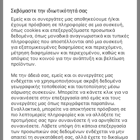
Σεβόμαστε την ιδιωτικότητά σας
Εμείς και οι συνεργάτες μας αποθηκεύουμε ή/και
έχουμε πρόσβαση σε πληροφορίες σε μια συσκευή,
όπως cookies και επεξεργαζόμαστε προσωπικά
δεδομένα, όπως μοναδικά αναγνωριστικά και τυπικές
πληροφορίες που αποστέλλονται από μια συσκευή
για εξατομικευμένες διαφημίσεις και περιεχόμενο,
μέτρηση διαφημίσεων και περιεχομένου, καθώς και
απόψεις του κοινού για την ανάπτυξη και βελτίωση
προϊόντων.
Με την άδειά σας, εμείς και οι συνεργάτες μας
ενδέχεται να χρησιμοποιήσουμε ακριβή δεδομένα
γεωγραφικής τοποθεσίας και ταυτοποίησης μέσω
σάρωσης συσκευών. Μπορείτε να κάνετε κλικ για να
συναινέσετε στην επεξεργασία από εμάς και τους
συνεργάτες μας όπως περιγράφεται παραπάνω.
- Advertisment -
Εναλλακτικά, μπορείτε να αποκτήσετε πρόσβαση σε
πιο λεπτομερείς πληροφορίες και να αλλάξετε τις
προτιμήσεις σας πριν συναινέσετε ή να αρνηθείτε να
συναινέσετε. Λάβετε υπόψη ότι κάποια επεξεργασία
των προσωπικών σας δεδομένων ενδέχεται να μην
απαιτεί τη συγκατάθεσή σας, αλλά έχετε το δικαίωμα