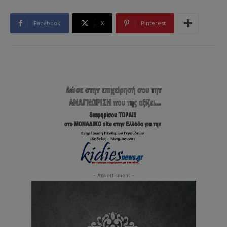
Facebook
X
Pinterest
- Advertisment -