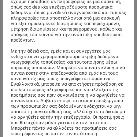
έχουμε πρόσβαση σε πληροφορίες σε μια συσκευή,
όπως cookies και επεξεργαζόμαστε προσωπικά
δεδομένα, όπως μοναδικά αναγνωριστικά και τυπικές
πληροφορίες που αποστέλλονται από μια συσκευή
για εξατομικευμένες διαφημίσεις και περιεχόμενο,
μέτρηση διαφημίσεων και περιεχομένου, καθώς και
απόψεις του κοινού για την ανάπτυξη και βελτίωση
προϊόντων.
Με την άδειά σας, εμείς και οι συνεργάτες μας
ενδέχεται να χρησιμοποιήσουμε ακριβή δεδομένα
γεωγραφικής τοποθεσίας και ταυτοποίησης μέσω
- Advertisment -
σάρωσης συσκευών. Μπορείτε να κάνετε κλικ για να
συναινέσετε στην επεξεργασία από εμάς και τους
συνεργάτες μας όπως περιγράφεται παραπάνω.
Εναλλακτικά, μπορείτε να αποκτήσετε πρόσβαση σε
πιο λεπτομερείς πληροφορίες και να αλλάξετε τις
προτιμήσεις σας πριν συναινέσετε ή να αρνηθείτε να
συναινέσετε. Λάβετε υπόψη ότι κάποια επεξεργασία
των προσωπικών σας δεδομένων ενδέχεται να μην
απαιτεί τη συγκατάθεσή σας, αλλά έχετε το δικαίωμα
να αρνηθείτε αυτήν την επεξεργασία. Οι προτιμήσεις
σας θα ισχύουν μόνο για αυτόν τον ιστότοπο.
Μπορείτε πάντα να αλλάξετε τις προτιμήσεις σας
επιστρέφοντας σε αυτόν τον ιστότοπο ή