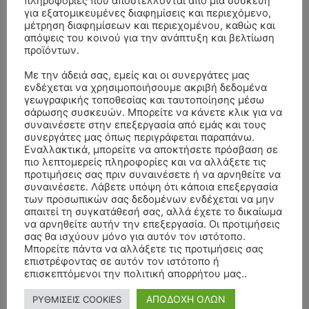
πληροφορίες που αποστέλλονται από μια συσκευή
για εξατομικευμένες διαφημίσεις και περιεχόμενο,
μέτρηση διαφημίσεων και περιεχομένου, καθώς και
απόψεις του κοινού για την ανάπτυξη και βελτίωση
προϊόντων.
- Advertisment -
Με την άδειά σας, εμείς και οι συνεργάτες μας
ενδέχεται να χρησιμοποιήσουμε ακριβή δεδομένα
γεωγραφικής τοποθεσίας και ταυτοποίησης μέσω
σάρωσης συσκευών. Μπορείτε να κάνετε κλικ για να
συναινέσετε στην επεξεργασία από εμάς και τους
συνεργάτες μας όπως περιγράφεται παραπάνω.
Εναλλακτικά, μπορείτε να αποκτήσετε πρόσβαση σε
πιο λεπτομερείς πληροφορίες και να αλλάξετε τις
προτιμήσεις σας πριν συναινέσετε ή να αρνηθείτε να
συναινέσετε. Λάβετε υπόψη ότι κάποια επεξεργασία
των προσωπικών σας δεδομένων ενδέχεται να μην
απαιτεί τη συγκατάθεσή σας, αλλά έχετε το δικαίωμα
να αρνηθείτε αυτήν την επεξεργασία. Οι προτιμήσεις
σας θα ισχύουν μόνο για αυτόν τον ιστότοπο.
Μπορείτε πάντα να αλλάξετε τις προτιμήσεις σας
επιστρέφοντας σε αυτόν τον ιστότοπο ή
επισκεπτόμενοι την πολιτική απορρήτου μας..
ΑΠΟΔΟΧΗ ΟΛΩΝ
ΡΥΘΜΙΣΕΙΣ COOKIES
- Advertisment -