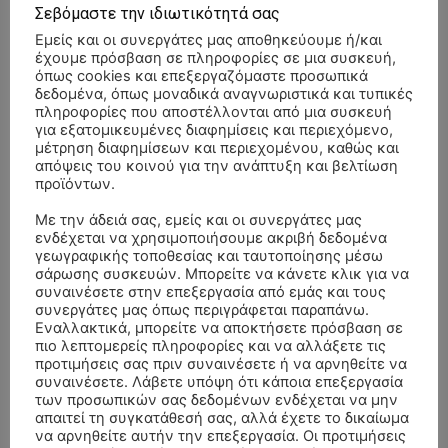
Σεβόμαστε την ιδιωτικότητά σας
Εμείς και οι συνεργάτες μας αποθηκεύουμε ή/και
έχουμε πρόσβαση σε πληροφορίες σε μια συσκευή,
όπως cookies και επεξεργαζόμαστε προσωπικά
δεδομένα, όπως μοναδικά αναγνωριστικά και τυπικές
πληροφορίες που αποστέλλονται από μια συσκευή
για εξατομικευμένες διαφημίσεις και περιεχόμενο,
μέτρηση διαφημίσεων και περιεχομένου, καθώς και
απόψεις του κοινού για την ανάπτυξη και βελτίωση
προϊόντων.
Με την άδειά σας, εμείς και οι συνεργάτες μας
ενδέχεται να χρησιμοποιήσουμε ακριβή δεδομένα
γεωγραφικής τοποθεσίας και ταυτοποίησης μέσω
σάρωσης συσκευών. Μπορείτε να κάνετε κλικ για να
συναινέσετε στην επεξεργασία από εμάς και τους
συνεργάτες μας όπως περιγράφεται παραπάνω.
- Advertisment -
Εναλλακτικά, μπορείτε να αποκτήσετε πρόσβαση σε
πιο λεπτομερείς πληροφορίες και να αλλάξετε τις
προτιμήσεις σας πριν συναινέσετε ή να αρνηθείτε να
συναινέσετε. Λάβετε υπόψη ότι κάποια επεξεργασία
των προσωπικών σας δεδομένων ενδέχεται να μην
απαιτεί τη συγκατάθεσή σας, αλλά έχετε το δικαίωμα
να αρνηθείτε αυτήν την επεξεργασία. Οι προτιμήσεις