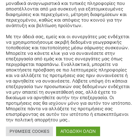
μοναδικά αναγνωριστικά και τυπικές πληροφορίες που
αποστέλλονται από μια συσκευή για εξατομικευμένες
διαφημίσεις και περιεχόμενο, μέτρηση διαφημίσεων και
περιεχομένου, καθώς και απόψεις του κοινού για την
ανάπτυξη και βελτίωση προϊόντων.
Με την άδειά σας, εμείς και οι συνεργάτες μας ενδέχεται
να χρησιμοποιήσουμε ακριβή δεδομένα γεωγραφικής
τοποθεσίας και ταυτοποίησης μέσω σάρωσης συσκευών.
Μπορείτε να κάνετε κλικ για να συναινέσετε στην
επεξεργασία από εμάς και τους συνεργάτες μας όπως
περιγράφεται παραπάνω. Εναλλακτικά, μπορείτε να
αποκτήσετε πρόσβαση σε πιο λεπτομερείς πληροφορίες
WhatsApp
και να αλλάξετε τις προτιμήσεις σας πριν συναινέσετε ή
να αρνηθείτε να συναινέσετε. Λάβετε υπόψη ότι κάποια
επεξεργασία των προσωπικών σας δεδομένων ενδέχεται
να μην απαιτεί τη συγκατάθεσή σας, αλλά έχετε το
δικαίωμα να αρνηθείτε αυτήν την επεξεργασία. Οι
προτιμήσεις σας θα ισχύουν μόνο για αυτόν τον ιστότοπο.
Μπορείτε πάντα να αλλάξετε τις προτιμήσεις σας
επιστρέφοντας σε αυτόν τον ιστότοπο ή επισκεπτόμενοι
την πολιτική απορρήτου μας..
ΑΠΟΔΟΧΗ ΟΛΩΝ
ΡΥΘΜΙΣΕΙΣ COOKIES