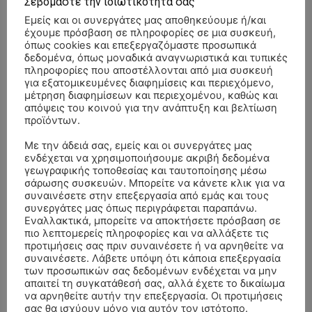
Σεβόμαστε την ιδιωτικότητά σας
Εμείς και οι συνεργάτες μας αποθηκεύουμε ή/και
έχουμε πρόσβαση σε πληροφορίες σε μια συσκευή,
όπως cookies και επεξεργαζόμαστε προσωπικά
δεδομένα, όπως μοναδικά αναγνωριστικά και τυπικές
πληροφορίες που αποστέλλονται από μια συσκευή
για εξατομικευμένες διαφημίσεις και περιεχόμενο,
μέτρηση διαφημίσεων και περιεχομένου, καθώς και
απόψεις του κοινού για την ανάπτυξη και βελτίωση
προϊόντων.
Με την άδειά σας, εμείς και οι συνεργάτες μας
ενδέχεται να χρησιμοποιήσουμε ακριβή δεδομένα
γεωγραφικής τοποθεσίας και ταυτοποίησης μέσω
σάρωσης συσκευών. Μπορείτε να κάνετε κλικ για να
συναινέσετε στην επεξεργασία από εμάς και τους
- Advertisment -
συνεργάτες μας όπως περιγράφεται παραπάνω.
Εναλλακτικά, μπορείτε να αποκτήσετε πρόσβαση σε
πιο λεπτομερείς πληροφορίες και να αλλάξετε τις
προτιμήσεις σας πριν συναινέσετε ή να αρνηθείτε να
συναινέσετε. Λάβετε υπόψη ότι κάποια επεξεργασία
των προσωπικών σας δεδομένων ενδέχεται να μην
απαιτεί τη συγκατάθεσή σας, αλλά έχετε το δικαίωμα
να αρνηθείτε αυτήν την επεξεργασία. Οι προτιμήσεις
σας θα ισχύουν μόνο για αυτόν τον ιστότοπο.