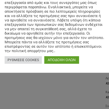
επεξεργασία από εμάς και τους συνεργάτες μας όπως
ΧΡ
περιγράφεται παραπάνω. Εναλλακτικά, μπορείτε να
Π
αποκτήσετε πρόσβαση σε πιο λεπτομερείς πληροφορίες
και να αλλάξετε τις προτιμήσεις σας πριν συναινέσετε ή
Θ
να αρνηθείτε να συναινέσετε. Λάβετε υπόψη ότι κάποια
Δ
επεξεργασία των προσωπικών σας δεδομένων ενδέχεται
να μην απαιτεί τη συγκατάθεσή σας, αλλά έχετε το
ΠΑ
δικαίωμα να αρνηθείτε αυτήν την επεξεργασία. Οι
3/
προτιμήσεις σας θα ισχύουν μόνο για αυτόν τον ιστότοπο.
Μπορείτε πάντα να αλλάξετε τις προτιμήσεις σας
Αγ
επιστρέφοντας σε αυτόν τον ιστότοπο ή επισκεπτόμενοι
Δ
την πολιτική απορρήτου μας..
Δη
ΑΠΟΔΟΧΗ ΟΛΩΝ
ΡΥΘΜΙΣΕΙΣ COOKIES
3
27
Λε
Κ
Ra
Κ
Σι