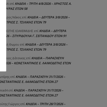
ΚΗΔΕΙΑ – ΤΡΙΤΗ 4/8/2026 – ΧΡΗΣΤΟΣ Α.
ΙΣΤΙΝΑ
επί
ΑΛΙΟΥΡΑΣ ΕΤΩΝ 58
ΚΗΔΕΙΑ – ΔΕΥΤΕΡΑ 3/8/2026 –
εόδωρος Νάκος
επί
ΗΜΗΤΡΙΟΣ Σ. ΤΣΙΛΙΚΗΣ ΕΤΩΝ 79
ΚΗΔΕΙΑ – ΔΕΥΤΕΡΑ
ΝΑΓΙΩΤΗΣ IΩΑΚΕΙΜΙΔΗΣ
επί
8/2026 – ΣΠΥΡΙΔΟΥΛΑ Γ. ΣΕΪΤΑΝΙΔΟΥ ΕΤΩΝ 91
ΚΗΔΕΙΑ – ΔΕΥΤΕΡΑ 3/8/2026 –
γελική Θωμου
επί
ΗΜΗΤΡΙΟΣ Σ. ΤΣΙΛΙΚΗΣ ΕΤΩΝ 79
ΚΗΔΕΙΑ – ΠΑΡΑΣΚΕΥΗ
μήτριος Δάτσικας
επί
1/7/2026 – ΚΩΝΣΤΑΝΤΙΝΟΣ Ε. ΛΑΙΜΟΔΕΤΗΣ ΕΤΩΝ
ΚΗΔΕΙΑ – ΠΑΡΑΣΚΕΥΗ 31/7/2026 –
υτέρης
επί
ΩΝΣΤΑΝΤΙΝΟΣ Ε. ΛΑΙΜΟΔΕΤΗΣ ΕΤΩΝ 27
ΚΗΔΕΙΑ – ΠΑΡΑΣΚΕΥΗ 31/7/2026 –
niad4
επί
ΩΝΣΤΑΝΤΙΝΟΣ Ε. ΛΑΙΜΟΔΕΤΗΣ ΕΤΩΝ 27
ΚΗΔΕΙΑ – ΤΡΙΤΗ 28/7/2026 –
ούτης Γιώργος
επί