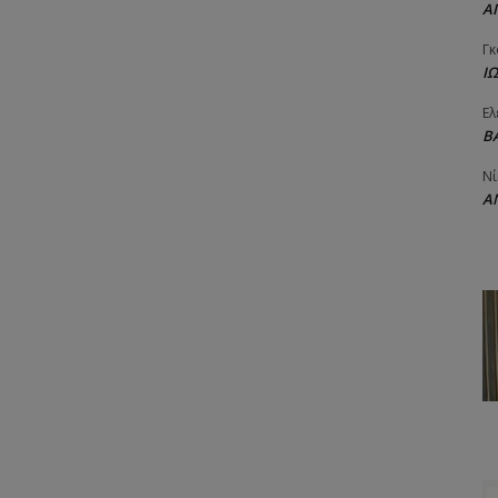
Α
Γκ
Ι
Ελ
Β
Νί
Α