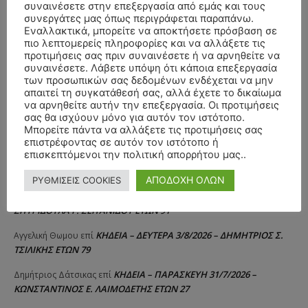
συναινέσετε στην επεξεργασία από εμάς και τους
συνεργάτες μας όπως περιγράφεται παραπάνω.
Εναλλακτικά, μπορείτε να αποκτήσετε πρόσβαση σε
πιο λεπτομερείς πληροφορίες και να αλλάξετε τις
προτιμήσεις σας πριν συναινέσετε ή να αρνηθείτε να
συναινέσετε. Λάβετε υπόψη ότι κάποια επεξεργασία
των προσωπικών σας δεδομένων ενδέχεται να μην
απαιτεί τη συγκατάθεσή σας, αλλά έχετε το δικαίωμα
να αρνηθείτε αυτήν την επεξεργασία. Οι προτιμήσεις
σας θα ισχύουν μόνο για αυτόν τον ιστότοπο.
Μπορείτε πάντα να αλλάξετε τις προτιμήσεις σας
επιστρέφοντας σε αυτόν τον ιστότοπο ή
επισκεπτόμενοι την πολιτική απορρήτου μας..
ΣΥΛΛΥΠΗΤΗΡΙΑ ΜΗΝΥΜΑΤΑ
ΑΠΟΔΟΧΗ ΟΛΩΝ
ΡΥΘΜΙΣΕΙΣ COOKIES
ΚΗΔΕΙΑ – ΔΕΥΤΕΡΑ 3/8/2026 –
ΠΑΝΑΓΙΩΤΗΣ IΩΑΚΕΙΜΙΔΗΣ
επί
ΣΠΥΡΙΔΟΥΛΑ Γ. ΣΕΪΤΑΝΙΔΟΥ ΕΤΩΝ 91
ΚΗΔΕΙΑ – ΔΕΥΤΕΡΑ 3/8/2026 – ΔΗΜΗΤΡΙΟΣ Σ.
Αγγελική Θωμου
επί
ΤΣΙΛΙΚΗΣ ΕΤΩΝ 79
ΚΗΔΕΙΑ – ΠΑΡΑΣΚΕΥΗ 31/7/2026 –
Δημήτριος Δάτσικας
επί
ΚΩΝΣΤΑΝΤΙΝΟΣ Ε. ΛΑΙΜΟΔΕΤΗΣ ΕΤΩΝ 27