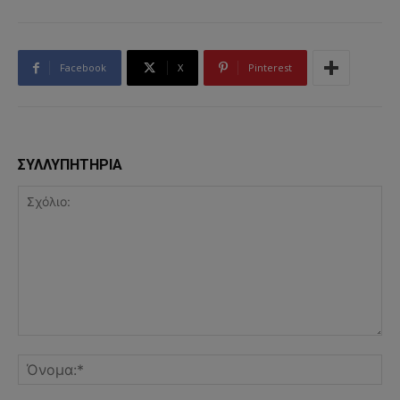
Facebook
X
Pinterest
ΣΥΛΛΥΠΗΤΗΡΙΑ
Σχόλιο:
Όν