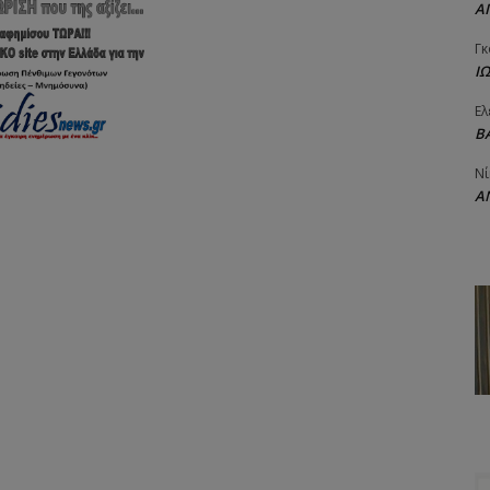
Α
Γκ
Ι
Ελ
Β
Νί
Α