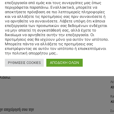
επεξεργασία από εμάς και τους συνεργάτες μας όπως
ΧΡ
περιγράφεται παραπάνω. Εναλλακτικά, μπορείτε να
Π
αποκτήσετε πρόσβαση σε πιο λεπτομερείς πληροφορίες
και να αλλάξετε τις προτιμήσεις σας πριν συναινέσετε ή
Θ
να αρνηθείτε να συναινέσετε. Λάβετε υπόψη ότι κάποια
Δ
επεξεργασία των προσωπικών σας δεδομένων ενδέχεται
Όνομα:*
να μην απαιτεί τη συγκατάθεσή σας, αλλά έχετε το
ΠΑ
δικαίωμα να αρνηθείτε αυτήν την επεξεργασία. Οι
3/
προτιμήσεις σας θα ισχύουν μόνο για αυτόν τον ιστότοπο.
Email:*
Μπορείτε πάντα να αλλάξετε τις προτιμήσεις σας
Αγ
επιστρέφοντας σε αυτόν τον ιστότοπο ή επισκεπτόμενοι
Δ
την πολιτική απορρήτου μας..
Ιστοσελί
Δη
ΑΠΟΔΟΧΗ ΟΛΩΝ
ΡΥΘΜΙΣΕΙΣ COOKIES
3
αχυδρομείο και τον ιστότοπό μου σε αυτό το πρόγραμμα
27
λιάσω.
Λε
Κ
Ra
Κ
Σι