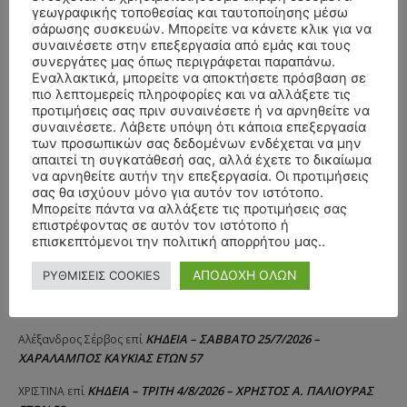
γεωγραφικής τοποθεσίας και ταυτοποίησης μέσω
σάρωσης συσκευών. Μπορείτε να κάνετε κλικ για να
συναινέσετε στην επεξεργασία από εμάς και τους
συνεργάτες μας όπως περιγράφεται παραπάνω.
Εναλλακτικά, μπορείτε να αποκτήσετε πρόσβαση σε
πιο λεπτομερείς πληροφορίες και να αλλάξετε τις
προτιμήσεις σας πριν συναινέσετε ή να αρνηθείτε να
συναινέσετε. Λάβετε υπόψη ότι κάποια επεξεργασία
των προσωπικών σας δεδομένων ενδέχεται να μην
απαιτεί τη συγκατάθεσή σας, αλλά έχετε το δικαίωμα
να αρνηθείτε αυτήν την επεξεργασία. Οι προτιμήσεις
σας θα ισχύουν μόνο για αυτόν τον ιστότοπο.
Μπορείτε πάντα να αλλάξετε τις προτιμήσεις σας
επιστρέφοντας σε αυτόν τον ιστότοπο ή
επισκεπτόμενοι την πολιτική απορρήτου μας..
ΑΠΟΔΟΧΗ ΟΛΩΝ
ΡΥΘΜΙΣΕΙΣ COOKIES
ΣΥΛΛΥΠΗΤΗΡΙΑ ΜΗΝΥΜΑΤΑ
ΚΗΔΕΙΑ – ΣΑΒΒΑΤΟ 25/7/2026 –
Αλέξανδρος Σέρβος
επί
ΧΑΡΑΛΑΜΠΟΣ ΚΑΥΚΙΑΣ ΕΤΩΝ 57
ΚΗΔΕΙΑ – ΤΡΙΤΗ 4/8/2026 – ΧΡΗΣΤΟΣ Α. ΠΑΛΙΟΥΡΑΣ
ΧΡΙΣΤΙΝΑ
επί