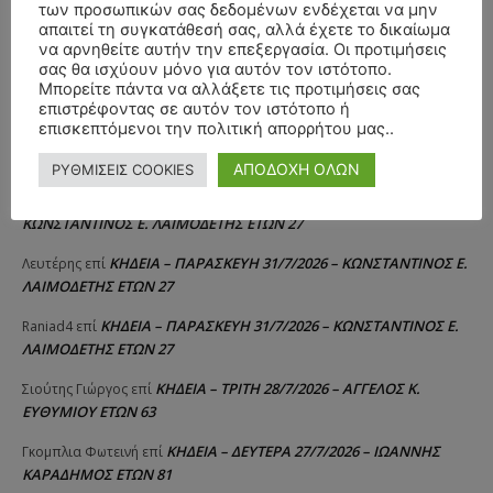
των προσωπικών σας δεδομένων ενδέχεται να μην
ΣΥΛΛΥΠΗΤΗΡΙΑ ΜΗΝΥΜΑΤΑ
απαιτεί τη συγκατάθεσή σας, αλλά έχετε το δικαίωμα
να αρνηθείτε αυτήν την επεξεργασία. Οι προτιμήσεις
σας θα ισχύουν μόνο για αυτόν τον ιστότοπο.
ΚΗΔΕΙΑ – ΔΕΥΤΕΡΑ 3/8/2026 –
ΠΑΝΑΓΙΩΤΗΣ IΩΑΚΕΙΜΙΔΗΣ
επί
Μπορείτε πάντα να αλλάξετε τις προτιμήσεις σας
ΣΠΥΡΙΔΟΥΛΑ Γ. ΣΕΪΤΑΝΙΔΟΥ ΕΤΩΝ 91
επιστρέφοντας σε αυτόν τον ιστότοπο ή
επισκεπτόμενοι την πολιτική απορρήτου μας..
ΚΗΔΕΙΑ – ΔΕΥΤΕΡΑ 3/8/2026 – ΔΗΜΗΤΡΙΟΣ Σ.
Αγγελική Θωμου
επί
ΤΣΙΛΙΚΗΣ ΕΤΩΝ 79
ΑΠΟΔΟΧΗ ΟΛΩΝ
ΡΥΘΜΙΣΕΙΣ COOKIES
ΚΗΔΕΙΑ – ΠΑΡΑΣΚΕΥΗ 31/7/2026 –
Δημήτριος Δάτσικας
επί
ΚΩΝΣΤΑΝΤΙΝΟΣ Ε. ΛΑΙΜΟΔΕΤΗΣ ΕΤΩΝ 27
ΚΗΔΕΙΑ – ΠΑΡΑΣΚΕΥΗ 31/7/2026 – ΚΩΝΣΤΑΝΤΙΝΟΣ Ε.
Λευτέρης
επί
ΛΑΙΜΟΔΕΤΗΣ ΕΤΩΝ 27
ΚΗΔΕΙΑ – ΠΑΡΑΣΚΕΥΗ 31/7/2026 – ΚΩΝΣΤΑΝΤΙΝΟΣ Ε.
Raniad4
επί
ΛΑΙΜΟΔΕΤΗΣ ΕΤΩΝ 27
ΚΗΔΕΙΑ – ΤΡΙΤΗ 28/7/2026 – ΑΓΓΕΛΟΣ Κ.
Σιούτης Γιώργος
επί
ΕΥΘΥΜΙΟΥ ΕΤΩΝ 63
ΚΗΔΕΙΑ – ΔΕΥΤΕΡΑ 27/7/2026 – ΙΩΑΝΝΗΣ
Γκομπλια Φωτεινή
επί
ΚΑΡΑΔΗΜΟΣ ΕΤΩΝ 81