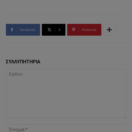
Facebook
X
Pinterest
ΣΥΛΛΥΠΗΤΗΡΙΑ
Σχόλιο:
Όν