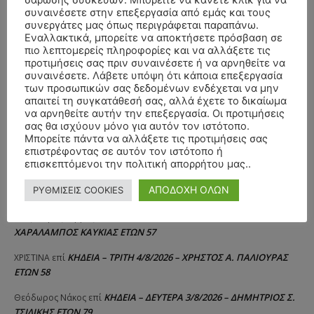
σάρωσης συσκευών. Μπορείτε να κάνετε κλικ για να
συναινέσετε στην επεξεργασία από εμάς και τους
συνεργάτες μας όπως περιγράφεται παραπάνω.
Εναλλακτικά, μπορείτε να αποκτήσετε πρόσβαση σε
πιο λεπτομερείς πληροφορίες και να αλλάξετε τις
προτιμήσεις σας πριν συναινέσετε ή να αρνηθείτε να
συναινέσετε. Λάβετε υπόψη ότι κάποια επεξεργασία
των προσωπικών σας δεδομένων ενδέχεται να μην
απαιτεί τη συγκατάθεσή σας, αλλά έχετε το δικαίωμα
να αρνηθείτε αυτήν την επεξεργασία. Οι προτιμήσεις
σας θα ισχύουν μόνο για αυτόν τον ιστότοπο.
Μπορείτε πάντα να αλλάξετε τις προτιμήσεις σας
επιστρέφοντας σε αυτόν τον ιστότοπο ή
επισκεπτόμενοι την πολιτική απορρήτου μας..
ΣΥΛΛΥΠΗΤΗΡΙΑ ΜΗΝΥΜΑΤΑ
ΑΠΟΔΟΧΗ ΟΛΩΝ
ΡΥΘΜΙΣΕΙΣ COOKIES
ΚΗΔΕΙΑ – ΣΑΒΒΑΤΟ 25/7/2026 –
Αλέξανδρος Σέρβος
επί
ΧΑΡΑΛΑΜΠΟΣ ΚΑΥΚΙΑΣ ΕΤΩΝ 57
ΚΗΔΕΙΑ – ΤΡΙΤΗ 4/8/2026 – ΧΡΗΣΤΟΣ Α. ΠΑΛΙΟΥΡΑΣ
ΧΡΙΣΤΙΝΑ
επί
ΕΤΩΝ 58
ΚΗΔΕΙΑ – ΔΕΥΤΕΡΑ 3/8/2026 – ΔΗΜΗΤΡΙΟΣ Σ.
Θεόδωρος Νάκος
επί
ΤΣΙΛΙΚΗΣ ΕΤΩΝ 79