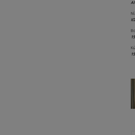
Α
Νί
Ι
Βα
1
Κώ
1