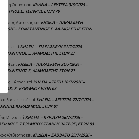
ΚΗΔΕΙΑ – ΔΕΥΤΕΡΑ 3/8/2026 –
γελική Θωμου
επί
ΗΜΗΤΡΙΟΣ Σ. ΤΣΙΛΙΚΗΣ ΕΤΩΝ 79
ΚΗΔΕΙΑ – ΠΑΡΑΣΚΕΥΗ
μήτριος Δάτσικας
επί
1/7/2026 – ΚΩΝΣΤΑΝΤΙΝΟΣ Ε. ΛΑΙΜΟΔΕΤΗΣ ΕΤΩΝ
ΚΗΔΕΙΑ – ΠΑΡΑΣΚΕΥΗ 31/7/2026 –
υτέρης
επί
ΩΝΣΤΑΝΤΙΝΟΣ Ε. ΛΑΙΜΟΔΕΤΗΣ ΕΤΩΝ 27
ΚΗΔΕΙΑ – ΠΑΡΑΣΚΕΥΗ 31/7/2026 –
niad4
επί
ΩΝΣΤΑΝΤΙΝΟΣ Ε. ΛΑΙΜΟΔΕΤΗΣ ΕΤΩΝ 27
ΚΗΔΕΙΑ – ΤΡΙΤΗ 28/7/2026 –
ούτης Γιώργος
επί
ΓΓΕΛΟΣ Κ. ΕΥΘΥΜΙΟΥ ΕΤΩΝ 63
ΚΗΔΕΙΑ – ΔΕΥΤΕΡΑ 27/7/2026 –
ομπλια Φωτεινή
επί
ΩΑΝΝΗΣ ΚΑΡΑΔΗΜΟΣ ΕΤΩΝ 81
ΚΗΔΕΙΑ – ΚΥΡΙΑΚΗ 26/7/2026 –
ένη Μανια
επί
ΑΣΙΛΙΚΗ Γ. ΣΤΟΥΜΠΟΥ-ΤΣΑΒΛΗ (ΙΑΤΡΟΣ) ΕΤΩΝ 53
ΚΗΔΕΙΑ – ΣΑΒΒΑΤΟ 25/7/2026 –
κος Αλιβερτης
επί