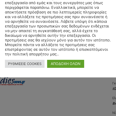
επεξεργασία από εμάς και τους συνεργάτες μας όπως
Αγ
περιγράφεται παραπάνω. Εναλλακτικά, μπορείτε να
αχυδρομείο και τον ιστότοπό μου σε αυτό το πρόγραμμα
Δ
αποκτήσετε πρόσβαση σε πιο λεπτομερείς πληροφορίες
λιάσω.
και να αλλάξετε τις προτιμήσεις σας πριν συναινέσετε ή
Δη
να αρνηθείτε να συναινέσετε. Λάβετε υπόψη ότι κάποια
3
επεξεργασία των προσωπικών σας δεδομένων ενδέχεται
27
να μην απαιτεί τη συγκατάθεσή σας, αλλά έχετε το
δικαίωμα να αρνηθείτε αυτήν την επεξεργασία. Οι
Λε
προτιμήσεις σας θα ισχύουν μόνο για αυτόν τον ιστότοπο.
Κ
Μπορείτε πάντα να αλλάξετε τις προτιμήσεις σας
επιστρέφοντας σε αυτόν τον ιστότοπο ή επισκεπτόμενοι
Ra
την πολιτική απορρήτου μας..
Κ
ΑΠΟΔΟΧΗ ΟΛΩΝ
ΡΥΘΜΙΣΕΙΣ COOKIES
Σι
Α
Γκ
Ι
Ελ
Β
Νί