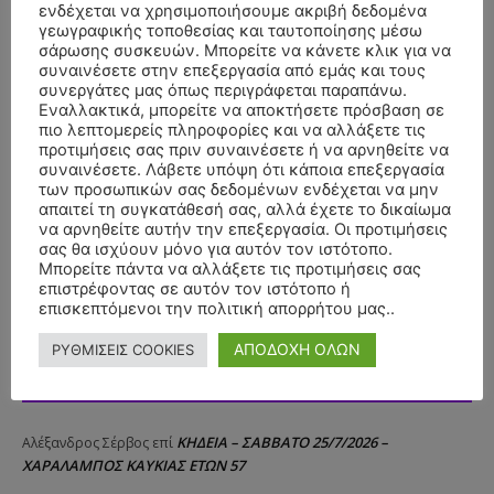
ενδέχεται να χρησιμοποιήσουμε ακριβή δεδομένα
γεωγραφικής τοποθεσίας και ταυτοποίησης μέσω
σάρωσης συσκευών. Μπορείτε να κάνετε κλικ για να
συναινέσετε στην επεξεργασία από εμάς και τους
συνεργάτες μας όπως περιγράφεται παραπάνω.
Εναλλακτικά, μπορείτε να αποκτήσετε πρόσβαση σε
πιο λεπτομερείς πληροφορίες και να αλλάξετε τις
προτιμήσεις σας πριν συναινέσετε ή να αρνηθείτε να
συναινέσετε. Λάβετε υπόψη ότι κάποια επεξεργασία
των προσωπικών σας δεδομένων ενδέχεται να μην
απαιτεί τη συγκατάθεσή σας, αλλά έχετε το δικαίωμα
να αρνηθείτε αυτήν την επεξεργασία. Οι προτιμήσεις
σας θα ισχύουν μόνο για αυτόν τον ιστότοπο.
Μπορείτε πάντα να αλλάξετε τις προτιμήσεις σας
επιστρέφοντας σε αυτόν τον ιστότοπο ή
επισκεπτόμενοι την πολιτική απορρήτου μας..
ΑΠΟΔΟΧΗ ΟΛΩΝ
ΡΥΘΜΙΣΕΙΣ COOKIES
ΣΥΛΛΥΠΗΤΗΡΙΑ ΜΗΝΥΜΑΤΑ
ΚΗΔΕΙΑ – ΣΑΒΒΑΤΟ 25/7/2026 –
Αλέξανδρος Σέρβος
επί
ΧΑΡΑΛΑΜΠΟΣ ΚΑΥΚΙΑΣ ΕΤΩΝ 57