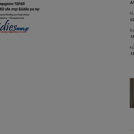
Α
Νί
Ι
Βα
1
Κώ
1