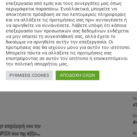
επεξεργασία από εμάς και τους συνεργάτες μας όπως
Αγ
περιγράφεται παραπάνω. Εναλλακτικά, μπορείτε να
Δ
αποκτήσετε πρόσβαση σε πιο λεπτομερείς πληροφορίες
και να αλλάξετε τις προτιμήσεις σας πριν συναινέσετε ή
Δη
να αρνηθείτε να συναινέσετε. Λάβετε υπόψη ότι κάποια
3
Όνομα:*
επεξεργασία των προσωπικών σας δεδομένων ενδέχεται
27
να μην απαιτεί τη συγκατάθεσή σας, αλλά έχετε το
δικαίωμα να αρνηθείτε αυτήν την επεξεργασία. Οι
Email:*
Λε
προτιμήσεις σας θα ισχύουν μόνο για αυτόν τον ιστότοπο.
Κ
Μπορείτε πάντα να αλλάξετε τις προτιμήσεις σας
επιστρέφοντας σε αυτόν τον ιστότοπο ή επισκεπτόμενοι
Ιστοσελί
Ra
την πολιτική απορρήτου μας..
Κ
ΑΠΟΔΟΧΗ ΟΛΩΝ
ΡΥΘΜΙΣΕΙΣ COOKIES
αχυδρομείο και τον ιστότοπό μου σε αυτό το πρόγραμμα
Σι
Α
λιάσω.
Γκ
Ι
Ελ
Β
Νί