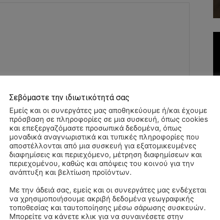
Σεβόμαστε την ιδιωτικότητά σας
Όνομα:*
Εμείς και οι συνεργάτες μας αποθηκεύουμε ή/και έχουμε
πρόσβαση σε πληροφορίες σε μια συσκευή, όπως cookies
Email:*
και επεξεργαζόμαστε προσωπικά δεδομένα, όπως
μοναδικά αναγνωριστικά και τυπικές πληροφορίες που
αποστέλλονται από μια συσκευή για εξατομικευμένες
Ιστοσελί
διαφημίσεις και περιεχόμενο, μέτρηση διαφημίσεων και
περιεχομένου, καθώς και απόψεις του κοινού για την
ανάπτυξη και βελτίωση προϊόντων.
αχυδρομείο και τον ιστότοπό μου σε αυτό το πρόγραμμα
Με την άδειά σας, εμείς και οι συνεργάτες μας ενδέχεται
λιάσω.
να χρησιμοποιήσουμε ακριβή δεδομένα γεωγραφικής
ΠΑ
τοποθεσίας και ταυτοποίησης μέσω σάρωσης συσκευών.
3/
Μπορείτε να κάνετε κλικ για να συναινέσετε στην