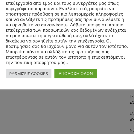
επεξεργασία από εμάς και τους συνεργάτες μας όπως
Αγ
περιγράφεται παραπάνω. Εναλλακτικά, μπορείτε να
Δ
αποκτήσετε πρόσβαση σε πιο λεπτομερείς πληροφορίες
και να αλλάξετε τις προτιμήσεις σας πριν συναινέσετε ή
Δη
να αρνηθείτε να συναινέσετε. Λάβετε υπόψη ότι κάποια
3
επεξεργασία των προσωπικών σας δεδομένων ενδέχεται
27
να μην απαιτεί τη συγκατάθεσή σας, αλλά έχετε το
δικαίωμα να αρνηθείτε αυτήν την επεξεργασία. Οι
Λε
προτιμήσεις σας θα ισχύουν μόνο για αυτόν τον ιστότοπο.
Κ
Μπορείτε πάντα να αλλάξετε τις προτιμήσεις σας
επιστρέφοντας σε αυτόν τον ιστότοπο ή επισκεπτόμενοι
Ra
την πολιτική απορρήτου μας..
Κ
ΑΠΟΔΟΧΗ ΟΛΩΝ
ΡΥΘΜΙΣΕΙΣ COOKIES
Σι
Α
Γκ
Ι
Ελ
Β
Νί