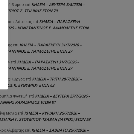
ΚΗΔΕΙΑ – ΔΕΥΤΕΡΑ 3/8/2026 –
γελική Θωμου
επί
ΗΜΗΤΡΙΟΣ Σ. ΤΣΙΛΙΚΗΣ ΕΤΩΝ 79
ΚΗΔΕΙΑ – ΠΑΡΑΣΚΕΥΗ
μήτριος Δάτσικας
επί
1/7/2026 – ΚΩΝΣΤΑΝΤΙΝΟΣ Ε. ΛΑΙΜΟΔΕΤΗΣ ΕΤΩΝ
ΚΗΔΕΙΑ – ΠΑΡΑΣΚΕΥΗ 31/7/2026 –
υτέρης
επί
ΩΝΣΤΑΝΤΙΝΟΣ Ε. ΛΑΙΜΟΔΕΤΗΣ ΕΤΩΝ 27
ΚΗΔΕΙΑ – ΠΑΡΑΣΚΕΥΗ 31/7/2026 –
niad4
επί
ΩΝΣΤΑΝΤΙΝΟΣ Ε. ΛΑΙΜΟΔΕΤΗΣ ΕΤΩΝ 27
ΚΗΔΕΙΑ – ΤΡΙΤΗ 28/7/2026 –
ούτης Γιώργος
επί
ΓΓΕΛΟΣ Κ. ΕΥΘΥΜΙΟΥ ΕΤΩΝ 63
ΚΗΔΕΙΑ – ΔΕΥΤΕΡΑ 27/7/2026 –
ομπλια Φωτεινή
επί
ΩΑΝΝΗΣ ΚΑΡΑΔΗΜΟΣ ΕΤΩΝ 81
ΚΗΔΕΙΑ – ΚΥΡΙΑΚΗ 26/7/2026 –
ένη Μανια
επί
ΑΣΙΛΙΚΗ Γ. ΣΤΟΥΜΠΟΥ-ΤΣΑΒΛΗ (ΙΑΤΡΟΣ) ΕΤΩΝ 53
ΚΗΔΕΙΑ – ΣΑΒΒΑΤΟ 25/7/2026 –
κος Αλιβερτης
επί