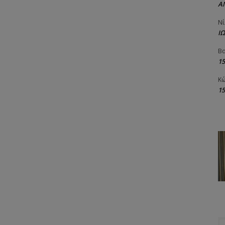
Α
Νί
Ι
Βα
1
Κώ
1