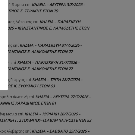
ΚΗΔΕΙΑ – ΔΕΥΤΕΡΑ 3/8/2026 –
γελική Θωμου
επί
ΗΜΗΤΡΙΟΣ Σ. ΤΣΙΛΙΚΗΣ ΕΤΩΝ 79
ΚΗΔΕΙΑ – ΠΑΡΑΣΚΕΥΗ
μήτριος Δάτσικας
επί
1/7/2026 – ΚΩΝΣΤΑΝΤΙΝΟΣ Ε. ΛΑΙΜΟΔΕΤΗΣ ΕΤΩΝ
ΚΗΔΕΙΑ – ΠΑΡΑΣΚΕΥΗ 31/7/2026 –
υτέρης
επί
ΩΝΣΤΑΝΤΙΝΟΣ Ε. ΛΑΙΜΟΔΕΤΗΣ ΕΤΩΝ 27
ΚΗΔΕΙΑ – ΠΑΡΑΣΚΕΥΗ 31/7/2026 –
niad4
επί
ΩΝΣΤΑΝΤΙΝΟΣ Ε. ΛΑΙΜΟΔΕΤΗΣ ΕΤΩΝ 27
ΚΗΔΕΙΑ – ΤΡΙΤΗ 28/7/2026 –
ούτης Γιώργος
επί
ΓΓΕΛΟΣ Κ. ΕΥΘΥΜΙΟΥ ΕΤΩΝ 63
ΚΗΔΕΙΑ – ΔΕΥΤΕΡΑ 27/7/2026 –
ομπλια Φωτεινή
επί
ΩΑΝΝΗΣ ΚΑΡΑΔΗΜΟΣ ΕΤΩΝ 81
ΚΗΔΕΙΑ – ΚΥΡΙΑΚΗ 26/7/2026 –
ένη Μανια
επί
ΑΣΙΛΙΚΗ Γ. ΣΤΟΥΜΠΟΥ-ΤΣΑΒΛΗ (ΙΑΤΡΟΣ) ΕΤΩΝ 53
ΚΗΔΕΙΑ – ΣΑΒΒΑΤΟ 25/7/2026 –
κος Αλιβερτης
επί