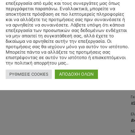
επεξεργασία από εμάς και τους συνεργάτες μας όπως
Αγ
περιγράφεται παραπάνω. Εναλλακτικά, μπορείτε να
Δ
αποκτήσετε πρόσβαση σε πιο λεπτομερείς πληροφορίες
και να αλλάξετε τις προτιμήσεις σας πριν συναινέσετε ή
Δη
να αρνηθείτε να συναινέσετε. Λάβετε υπόψη ότι κάποια
3
επεξεργασία των προσωπικών σας δεδομένων ενδέχεται
27
να μην απαιτεί τη συγκατάθεσή σας, αλλά έχετε το
δικαίωμα να αρνηθείτε αυτήν την επεξεργασία. Οι
Λε
προτιμήσεις σας θα ισχύουν μόνο για αυτόν τον ιστότοπο.
Κ
Μπορείτε πάντα να αλλάξετε τις προτιμήσεις σας
επιστρέφοντας σε αυτόν τον ιστότοπο ή επισκεπτόμενοι
Ra
την πολιτική απορρήτου μας..
Κ
ΑΠΟΔΟΧΗ ΟΛΩΝ
ΡΥΘΜΙΣΕΙΣ COOKIES
Σι
Α
Γκ
Ι
Ελ
Β
Νί