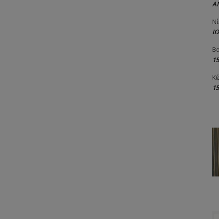
Α
Νί
Ι
Βα
1
Κώ
1