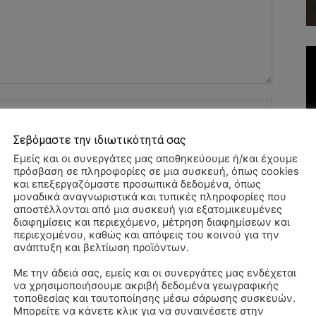
Όνομα:*
Σεβόμαστε την ιδιωτικότητά σας
Email:*
Εμείς και οι συνεργάτες μας αποθηκεύουμε ή/και έχουμε
πρόσβαση σε πληροφορίες σε μια συσκευή, όπως cookies
Ιστοσελί
και επεξεργαζόμαστε προσωπικά δεδομένα, όπως
μοναδικά αναγνωριστικά και τυπικές πληροφορίες που
αποστέλλονται από μια συσκευή για εξατομικευμένες
διαφημίσεις και περιεχόμενο, μέτρηση διαφημίσεων και
αχυδρομείο και τον ιστότοπό μου σε αυτό το πρόγραμμα
περιεχομένου, καθώς και απόψεις του κοινού για την
λιάσω.
ανάπτυξη και βελτίωση προϊόντων.
Με την άδειά σας, εμείς και οι συνεργάτες μας ενδέχεται
να χρησιμοποιήσουμε ακριβή δεδομένα γεωγραφικής
ΠΑ
τοποθεσίας και ταυτοποίησης μέσω σάρωσης συσκευών.
3/
Μπορείτε να κάνετε κλικ για να συναινέσετε στην