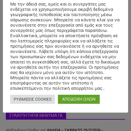
Με την άδειά σας, εμείς και οι συνεργάτες μας
ενδέχεται να χρησιμοποιήσουμε ακριβή δεδομένα
- Advertisment -
γεωγραφικής τοποθεσίας και ταυτοποίησης μέσω
σάρωσης συσκευών. Μπορείτε να κάνετε κλικ για να
συναινέσετε στην επεξεργασία από εμάς και τους
συνεργάτες μας όπως περιγράφεται παραπάνω.
Εναλλακτικά, μπορείτε να αποκτήσετε πρόσβαση σε
πιο λεπτομερείς πληροφορίες και να αλλάξετε τις
προτιμήσεις σας πριν συναινέσετε ή να αρνηθείτε να
συναινέσετε. Λάβετε υπόψη ότι κάποια επεξεργασία
των προσωπικών σας δεδομένων ενδέχεται να μην
απαιτεί τη συγκατάθεσή σας, αλλά έχετε το δικαίωμα
να αρνηθείτε αυτήν την επεξεργασία. Οι προτιμήσεις
σας θα ισχύουν μόνο για αυτόν τον ιστότοπο.
Μπορείτε πάντα να αλλάξετε τις προτιμήσεις σας
επιστρέφοντας σε αυτόν τον ιστότοπο ή
επισκεπτόμενοι την πολιτική απορρήτου μας..
ΑΠΟΔΟΧΗ ΟΛΩΝ
ΡΥΘΜΙΣΕΙΣ COOKIES
ΣΥΛΛΥΠΗΤΗΡΙΑ ΜΗΝΥΜΑΤΑ
ΚΗΔΕΙΑ – ΣΑΒΒΑΤΟ 25/7/2026 –
Αλέξανδρος Σέρβος
επί