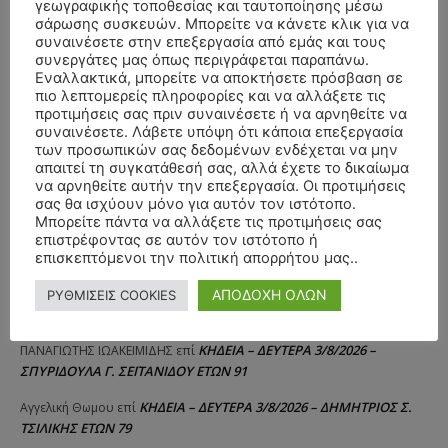
γεωγραφικής τοποθεσίας και ταυτοποίησης μέσω
σάρωσης συσκευών. Μπορείτε να κάνετε κλικ για να
συναινέσετε στην επεξεργασία από εμάς και τους
συνεργάτες μας όπως περιγράφεται παραπάνω.
Εναλλακτικά, μπορείτε να αποκτήσετε πρόσβαση σε
πιο λεπτομερείς πληροφορίες και να αλλάξετε τις
προτιμήσεις σας πριν συναινέσετε ή να αρνηθείτε να
συναινέσετε. Λάβετε υπόψη ότι κάποια επεξεργασία
των προσωπικών σας δεδομένων ενδέχεται να μην
απαιτεί τη συγκατάθεσή σας, αλλά έχετε το δικαίωμα
να αρνηθείτε αυτήν την επεξεργασία. Οι προτιμήσεις
σας θα ισχύουν μόνο για αυτόν τον ιστότοπο.
Μπορείτε πάντα να αλλάξετε τις προτιμήσεις σας
επιστρέφοντας σε αυτόν τον ιστότοπο ή
επισκεπτόμενοι την πολιτική απορρήτου μας..
ΑΠΟΔΟΧΗ ΟΛΩΝ
ΡΥΘΜΙΣΕΙΣ COOKIES
ΣΥΛΛΥΠΗΤΗΡΙΑ ΜΗΝΥΜΑΤΑ
ΚΗΔΕΙΑ – ΔΕΥΤΕΡΑ 3/8/2026 –
ΠΑΝΑΓΙΩΤΗΣ IΩΑΚΕΙΜΙΔΗΣ
επί
ΣΠΥΡΙΔΟΥΛΑ Γ. ΣΕΪΤΑΝΙΔΟΥ ΕΤΩΝ 91
ΚΗΔΕΙΑ – ΔΕΥΤΕΡΑ 3/8/2026 – ΔΗΜΗΤΡΙΟΣ Σ.
Αγγελική Θωμου
επί
ΤΣΙΛΙΚΗΣ ΕΤΩΝ 79