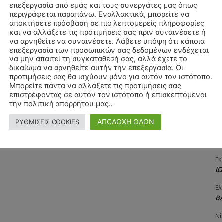
επεξεργασία από εμάς και τους συνεργάτες μας όπως
Αγ
περιγράφεται παραπάνω. Εναλλακτικά, μπορείτε να
Δ
αποκτήσετε πρόσβαση σε πιο λεπτομερείς πληροφορίες
και να αλλάξετε τις προτιμήσεις σας πριν συναινέσετε ή
Δη
να αρνηθείτε να συναινέσετε. Λάβετε υπόψη ότι κάποια
3
επεξεργασία των προσωπικών σας δεδομένων ενδέχεται
27
να μην απαιτεί τη συγκατάθεσή σας, αλλά έχετε το
δικαίωμα να αρνηθείτε αυτήν την επεξεργασία. Οι
Λε
προτιμήσεις σας θα ισχύουν μόνο για αυτόν τον ιστότοπο.
Κ
Μπορείτε πάντα να αλλάξετε τις προτιμήσεις σας
επιστρέφοντας σε αυτόν τον ιστότοπο ή επισκεπτόμενοι
Ra
την πολιτική απορρήτου μας..
Κ
ΑΠΟΔΟΧΗ ΟΛΩΝ
ΡΥΘΜΙΣΕΙΣ COOKIES
Σι
Α
Γκ
Ι
Ελ
Β
Νί