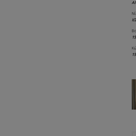
Α
Νί
Ι
Βα
1
Κώ
1