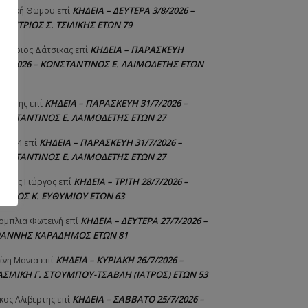
ΚΗΔΕΙΑ – ΔΕΥΤΕΡΑ 3/8/2026 –
γελική Θωμου
επί
ΗΜΗΤΡΙΟΣ Σ. ΤΣΙΛΙΚΗΣ ΕΤΩΝ 79
ΚΗΔΕΙΑ – ΠΑΡΑΣΚΕΥΗ
μήτριος Δάτσικας
επί
1/7/2026 – ΚΩΝΣΤΑΝΤΙΝΟΣ Ε. ΛΑΙΜΟΔΕΤΗΣ ΕΤΩΝ
ΚΗΔΕΙΑ – ΠΑΡΑΣΚΕΥΗ 31/7/2026 –
υτέρης
επί
ΩΝΣΤΑΝΤΙΝΟΣ Ε. ΛΑΙΜΟΔΕΤΗΣ ΕΤΩΝ 27
ΚΗΔΕΙΑ – ΠΑΡΑΣΚΕΥΗ 31/7/2026 –
niad4
επί
ΩΝΣΤΑΝΤΙΝΟΣ Ε. ΛΑΙΜΟΔΕΤΗΣ ΕΤΩΝ 27
ΚΗΔΕΙΑ – ΤΡΙΤΗ 28/7/2026 –
ούτης Γιώργος
επί
ΓΓΕΛΟΣ Κ. ΕΥΘΥΜΙΟΥ ΕΤΩΝ 63
ΚΗΔΕΙΑ – ΔΕΥΤΕΡΑ 27/7/2026 –
ομπλια Φωτεινή
επί
ΩΑΝΝΗΣ ΚΑΡΑΔΗΜΟΣ ΕΤΩΝ 81
ΚΗΔΕΙΑ – ΚΥΡΙΑΚΗ 26/7/2026 –
ένη Μανια
επί
ΑΣΙΛΙΚΗ Γ. ΣΤΟΥΜΠΟΥ-ΤΣΑΒΛΗ (ΙΑΤΡΟΣ) ΕΤΩΝ 53
ΚΗΔΕΙΑ – ΣΑΒΒΑΤΟ 25/7/2026 –
κος Αλιβερτης
επί