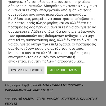
γεωγραφικής τοποθεσίας και ταυτοποίησης μέσω
σάρωσης συσκευών. Μπορείτε να κάνετε κλικ για να
συναινέσετε στην επεξεργασία από εμάς και τους
συνεργάτες μας όπως περιγράφεται παραπάνω.
Εναλλακτικά, μπορείτε να αποκτήσετε πρόσβαση σε
πιο λεπτομερείς πληροφορίες και να αλλάξετε τις
προτιμήσεις σας πριν συναινέσετε ή να αρνηθείτε να
συναινέσετε. Λάβετε υπόψη ότι κάποια επεξεργασία
των προσωπικών σας δεδομένων ενδέχεται να μην
απαιτεί τη συγκατάθεσή σας, αλλά έχετε το δικαίωμα
να αρνηθείτε αυτήν την επεξεργασία. Οι προτιμήσεις
σας θα ισχύουν μόνο για αυτόν τον ιστότοπο.
Μπορείτε πάντα να αλλάξετε τις προτιμήσεις σας
επιστρέφοντας σε αυτόν τον ιστότοπο ή
επισκεπτόμενοι την πολιτική απορρήτου μας..
ΑΠΟΔΟΧΗ ΟΛΩΝ
ΡΥΘΜΙΣΕΙΣ COOKIES
ΣΥΛΛΥΠΗΤΗΡΙΑ ΜΗΝΥΜΑΤΑ
ΚΗΔΕΙΑ – ΣΑΒΒΑΤΟ 25/7/2026 –
Αλέξανδρος Σέρβος
επί
ΧΑΡΑΛΑΜΠΟΣ ΚΑΥΚΙΑΣ ΕΤΩΝ 57
ΚΗΔΕΙΑ – ΤΡΙΤΗ 4/8/2026 – ΧΡΗΣΤΟΣ Α. ΠΑΛΙΟΥΡΑΣ
ΧΡΙΣΤΙΝΑ
επί
ΕΤΩΝ 58