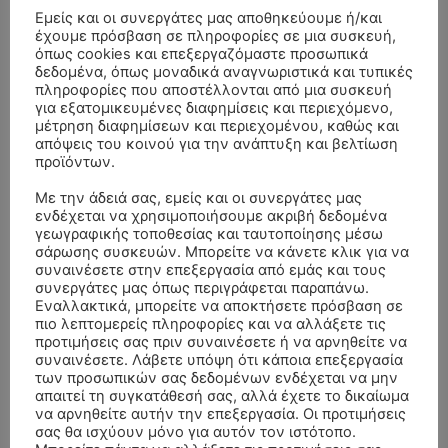
Εμείς και οι συνεργάτες μας αποθηκεύουμε ή/και
έχουμε πρόσβαση σε πληροφορίες σε μια συσκευή,
όπως cookies και επεξεργαζόμαστε προσωπικά
δεδομένα, όπως μοναδικά αναγνωριστικά και τυπικές
πληροφορίες που αποστέλλονται από μια συσκευή
για εξατομικευμένες διαφημίσεις και περιεχόμενο,
μέτρηση διαφημίσεων και περιεχομένου, καθώς και
απόψεις του κοινού για την ανάπτυξη και βελτίωση
προϊόντων.
Με την άδειά σας, εμείς και οι συνεργάτες μας
ενδέχεται να χρησιμοποιήσουμε ακριβή δεδομένα
γεωγραφικής τοποθεσίας και ταυτοποίησης μέσω
σάρωσης συσκευών. Μπορείτε να κάνετε κλικ για να
συναινέσετε στην επεξεργασία από εμάς και τους
συνεργάτες μας όπως περιγράφεται παραπάνω.
Εναλλακτικά, μπορείτε να αποκτήσετε πρόσβαση σε
ΣΥΛΛΥΠΗΤΗΡΙΑ ΜΗΝΥΜΑΤΑ
πιο λεπτομερείς πληροφορίες και να αλλάξετε τις
προτιμήσεις σας πριν συναινέσετε ή να αρνηθείτε να
συναινέσετε. Λάβετε υπόψη ότι κάποια επεξεργασία
ΚΗΔΕΙΑ – ΣΑΒΒΑΤΟ 25/7/2026 –
Αλέξανδρος Σέρβος
επί
των προσωπικών σας δεδομένων ενδέχεται να μην
ΧΑΡΑΛΑΜΠΟΣ ΚΑΥΚΙΑΣ ΕΤΩΝ 57
απαιτεί τη συγκατάθεσή σας, αλλά έχετε το δικαίωμα
να αρνηθείτε αυτήν την επεξεργασία. Οι προτιμήσεις
ΚΗΔΕΙΑ – ΤΡΙΤΗ 4/8/2026 – ΧΡΗΣΤΟΣ Α. ΠΑΛΙΟΥΡΑΣ
ΧΡΙΣΤΙΝΑ
επί
σας θα ισχύουν μόνο για αυτόν τον ιστότοπο.
ΕΤΩΝ 58