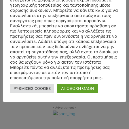
ΣΤΟΥΜΠΟΥ-ΤΣΑΒΛΗ (ΙΑΤΡΟΣ) ΕΤΩΝ 53
γεωγραφικής τοποθεσίας και ταυτοποίησης μέσω
σάρωσης συσκευών. Μπορείτε να κάνετε κλικ για να
ΚΗΔΕΙΑ – ΣΑΒΒΑΤΟ 25/7/2026 – ΑΝΔΡΕΑΣ
Νίκος Αλιβερτης
επί
συναινέσετε στην επεξεργασία από εμάς και τους
ΒΑΣΙΛΕΙΑΔΗΣ ΕΤΩΝ 58
συνεργάτες μας όπως περιγράφεται παραπάνω.
Εναλλακτικά, μπορείτε να αποκτήσετε πρόσβαση σε
ΚΗΔΕΙΑ – ΠΕΜΠΤΗ 23/7/2026 – ΙΩΑΝΝΗΣ Κ.
Νίκος Αλιβερτης
επί
πιο λεπτομερείς πληροφορίες και να αλλάξετε τις
ΠΟΛΥΜΕΡΟΣ
προτιμήσεις σας πριν συναινέσετε ή να αρνηθείτε να
συναινέσετε. Λάβετε υπόψη ότι κάποια επεξεργασία
ΑΠΟΧΑΙΡΕΤΙΣΜΟΣ – ΤΕΤΑΡΤΗ 15/7/2026 –
Βασιλικη Πολυζου
επί
των προσωπικών σας δεδομένων ενδέχεται να μην
ΚΩΝΣΤΑΝΤΙΝΟΣ ΠΑΠΠΑΣ ΕΤΩΝ 94
απαιτεί τη συγκατάθεσή σας, αλλά έχετε το δικαίωμα
να αρνηθείτε αυτήν την επεξεργασία. Οι προτιμήσεις
ΑΠΟΧΑΙΡΕΤΙΣΜΟΣ – ΤΕΤΑΡΤΗ 15/7/2026 –
Κώστας Μιάμης
επί
σας θα ισχύουν μόνο για αυτόν τον ιστότοπο.
ΚΩΝΣΤΑΝΤΙΝΟΣ ΠΑΠΠΑΣ ΕΤΩΝ 94
Μπορείτε πάντα να αλλάξετε τις προτιμήσεις σας
επιστρέφοντας σε αυτόν τον ιστότοπο ή
επισκεπτόμενοι την πολιτική απορρήτου μας..
- Advertisment -
ΑΠΟΔΟΧΗ ΟΛΩΝ
ΡΥΘΜΙΣΕΙΣ COOKIES
- Advertisment -