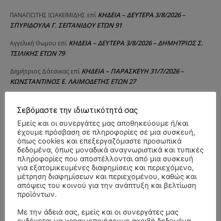
ΚΗΔΕΙΑ – ΔΕΥΤΕΡΑ 3/8/2026 –
ΠΑΝΑΓΙΩΤΗΣ IΩΑΚΕΙΜΙΔΗΣ
επί
ΣΠΥΡΙΔΟΥΛΑ Γ. ΣΕΪΤΑΝΙΔΟΥ ΕΤΩΝ 91
ΚΗΔΕΙΑ – ΔΕΥΤΕΡΑ 3/8/2026 – ΔΗΜΗΤΡΙΟΣ Σ.
Αγγελική Θωμου
επί
ΤΣΙΛΙΚΗΣ ΕΤΩΝ 79
ΚΗΔΕΙΑ – ΠΑΡΑΣΚΕΥΗ 31/7/2026 –
Δημήτριος Δάτσικας
επί
ΚΩΝΣΤΑΝΤΙΝΟΣ Ε. ΛΑΙΜΟΔΕΤΗΣ ΕΤΩΝ 27
ΚΗΔΕΙΑ – ΠΑΡΑΣΚΕΥΗ 31/7/2026 – ΚΩΝΣΤΑΝΤΙΝΟΣ Ε.
Λευτέρης
επί
ΛΑΙΜΟΔΕΤΗΣ ΕΤΩΝ 27
Σεβόμαστε την ιδιωτικότητά σας
Εμείς και οι συνεργάτες μας αποθηκεύουμε ή/και
ΚΗΔΕΙΑ – ΠΑΡΑΣΚΕΥΗ 31/7/2026 – ΚΩΝΣΤΑΝΤΙΝΟΣ Ε.
Raniad4
επί
έχουμε πρόσβαση σε πληροφορίες σε μια συσκευή,
ΛΑΙΜΟΔΕΤΗΣ ΕΤΩΝ 27
όπως cookies και επεξεργαζόμαστε προσωπικά
δεδομένα, όπως μοναδικά αναγνωριστικά και τυπικές
ΚΗΔΕΙΑ – ΤΡΙΤΗ 28/7/2026 – ΑΓΓΕΛΟΣ Κ.
Σιούτης Γιώργος
επί
πληροφορίες που αποστέλλονται από μια συσκευή
ΕΥΘΥΜΙΟΥ ΕΤΩΝ 63
για εξατομικευμένες διαφημίσεις και περιεχόμενο,
μέτρηση διαφημίσεων και περιεχομένου, καθώς και
ΚΗΔΕΙΑ – ΔΕΥΤΕΡΑ 27/7/2026 – ΙΩΑΝΝΗΣ
Γκομπλια Φωτεινή
επί
απόψεις του κοινού για την ανάπτυξη και βελτίωση
ΚΑΡΑΔΗΜΟΣ ΕΤΩΝ 81
προϊόντων.
ΚΗΔΕΙΑ – ΚΥΡΙΑΚΗ 26/7/2026 – ΒΑΣΙΛΙΚΗ Γ.
Με την άδειά σας, εμείς και οι συνεργάτες μας
Ελένη Μανια
επί
ενδέχεται να χρησιμοποιήσουμε ακριβή δεδομένα