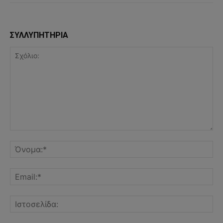
ΣΥΛΛΥΠΗΤΗΡΙΑ
Σχόλιο:
Όν
Ema
Ισ