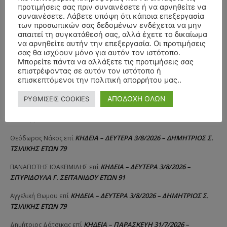
προτιμήσεις σας πριν συναινέσετε ή να αρνηθείτε να
συναινέσετε. Λάβετε υπόψη ότι κάποια επεξεργασία
των προσωπικών σας δεδομένων ενδέχεται να μην
απαιτεί τη συγκατάθεσή σας, αλλά έχετε το δικαίωμα
να αρνηθείτε αυτήν την επεξεργασία. Οι προτιμήσεις
σας θα ισχύουν μόνο για αυτόν τον ιστότοπο.
ΣΥΛΛΥΠΗΤΗΡΙΑ ΜΗΝΥΜΑΤΑ
Μπορείτε πάντα να αλλάξετε τις προτιμήσεις σας
επιστρέφοντας σε αυτόν τον ιστότοπο ή
επισκεπτόμενοι την πολιτική απορρήτου μας..
ΚΗΔΕΙΑ – ΣΑΒΒΑΤΟ 25/7/2026 –
Αλέξανδρος Σέρβος
επί
ΧΑΡΑΛΑΜΠΟΣ ΚΑΥΚΙΑΣ ΕΤΩΝ 57
ΑΠΟΔΟΧΗ ΟΛΩΝ
ΡΥΘΜΙΣΕΙΣ COOKIES
ΚΗΔΕΙΑ – ΤΡΙΤΗ 4/8/2026 – ΧΡΗΣΤΟΣ Α. ΠΑΛΙΟΥΡΑΣ
ΧΡΙΣΤΙΝΑ
επί
ΕΤΩΝ 58
ΚΗΔΕΙΑ – ΔΕΥΤΕΡΑ 3/8/2026 – ΔΗΜΗΤΡΙΟΣ Σ.
Θεόδωρος Νάκος
επί
ΤΣΙΛΙΚΗΣ ΕΤΩΝ 79
ΚΗΔΕΙΑ – ΔΕΥΤΕΡΑ 3/8/2026 –
ΠΑΝΑΓΙΩΤΗΣ IΩΑΚΕΙΜΙΔΗΣ
επί
ΣΠΥΡΙΔΟΥΛΑ Γ. ΣΕΪΤΑΝΙΔΟΥ ΕΤΩΝ 91
ΚΗΔΕΙΑ – ΔΕΥΤΕΡΑ 3/8/2026 – ΔΗΜΗΤΡΙΟΣ Σ.
Αγγελική Θωμου
επί
ΤΣΙΛΙΚΗΣ ΕΤΩΝ 79
ΚΗΔΕΙΑ – ΠΑΡΑΣΚΕΥΗ 31/7/2026 –
Δημήτριος Δάτσικας
επί