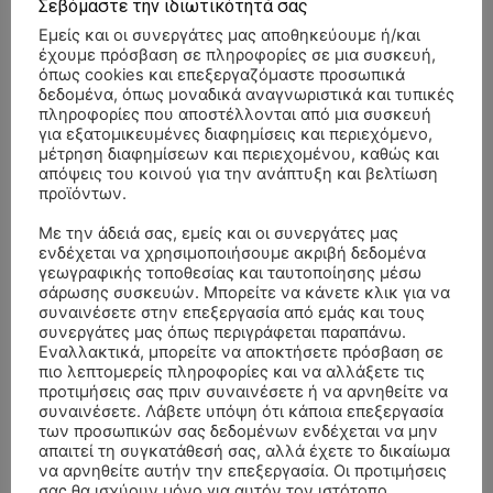
Σεβόμαστε την ιδιωτικότητά σας
Εμείς και οι συνεργάτες μας αποθηκεύουμε ή/και
έχουμε πρόσβαση σε πληροφορίες σε μια συσκευή,
όπως cookies και επεξεργαζόμαστε προσωπικά
δεδομένα, όπως μοναδικά αναγνωριστικά και τυπικές
πληροφορίες που αποστέλλονται από μια συσκευή
για εξατομικευμένες διαφημίσεις και περιεχόμενο,
μέτρηση διαφημίσεων και περιεχομένου, καθώς και
απόψεις του κοινού για την ανάπτυξη και βελτίωση
προϊόντων.
Με την άδειά σας, εμείς και οι συνεργάτες μας
ενδέχεται να χρησιμοποιήσουμε ακριβή δεδομένα
γεωγραφικής τοποθεσίας και ταυτοποίησης μέσω
σάρωσης συσκευών. Μπορείτε να κάνετε κλικ για να
συναινέσετε στην επεξεργασία από εμάς και τους
συνεργάτες μας όπως περιγράφεται παραπάνω.
Εναλλακτικά, μπορείτε να αποκτήσετε πρόσβαση σε
πιο λεπτομερείς πληροφορίες και να αλλάξετε τις
προτιμήσεις σας πριν συναινέσετε ή να αρνηθείτε να
συναινέσετε. Λάβετε υπόψη ότι κάποια επεξεργασία
των προσωπικών σας δεδομένων ενδέχεται να μην
απαιτεί τη συγκατάθεσή σας, αλλά έχετε το δικαίωμα
- Advertisment -
να αρνηθείτε αυτήν την επεξεργασία. Οι προτιμήσεις
σας θα ισχύουν μόνο για αυτόν τον ιστότοπο.