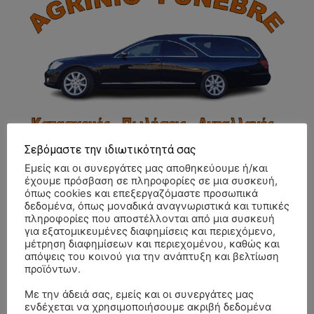
Σεβόμαστε την ιδιωτικότητά σας
Εμείς και οι συνεργάτες μας αποθηκεύουμε ή/και
έχουμε πρόσβαση σε πληροφορίες σε μια συσκευή,
όπως cookies και επεξεργαζόμαστε προσωπικά
δεδομένα, όπως μοναδικά αναγνωριστικά και τυπικές
ΣΥΛΛΥΠΗΤΗΡΙΑ ΜΗΝΥΜΑΤΑ
πληροφορίες που αποστέλλονται από μια συσκευή
για εξατομικευμένες διαφημίσεις και περιεχόμενο,
μέτρηση διαφημίσεων και περιεχομένου, καθώς και
ΚΗΔΕΙΑ – ΔΕΥΤΕΡΑ 3/8/2026 –
ΠΑΝΑΓΙΩΤΗΣ IΩΑΚΕΙΜΙΔΗΣ
επί
απόψεις του κοινού για την ανάπτυξη και βελτίωση
ΣΠΥΡΙΔΟΥΛΑ Γ. ΣΕΪΤΑΝΙΔΟΥ ΕΤΩΝ 91
προϊόντων.
ΚΗΔΕΙΑ – ΔΕΥΤΕΡΑ 3/8/2026 – ΔΗΜΗΤΡΙΟΣ Σ.
Αγγελική Θωμου
επί
Με την άδειά σας, εμείς και οι συνεργάτες μας
ΤΣΙΛΙΚΗΣ ΕΤΩΝ 79
ενδέχεται να χρησιμοποιήσουμε ακριβή δεδομένα