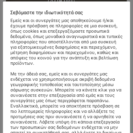
Σεβόμαστε την ιδιωτικότητά σας
- Advertisment -
Εμείς και οι συνεργάτες μας αποθηκεύουμε ή/και
έχουμε πρόσβαση σε πληροφορίες σε μια συσκευή,
όπως cookies και επεξεργαζόμαστε προσωπικά
δεδομένα, όπως μοναδικά αναγνωριστικά και τυπικές
πληροφορίες που αποστέλλονται από μια συσκευή
για εξατομικευμένες διαφημίσεις και περιεχόμενο,
μέτρηση διαφημίσεων και περιεχομένου, καθώς και
απόψεις του κοινού για την ανάπτυξη και βελτίωση
προϊόντων.
Με την άδειά σας, εμείς και οι συνεργάτες μας
ενδέχεται να χρησιμοποιήσουμε ακριβή δεδομένα
γεωγραφικής τοποθεσίας και ταυτοποίησης μέσω
σάρωσης συσκευών. Μπορείτε να κάνετε κλικ για να
συναινέσετε στην επεξεργασία από εμάς και τους
συνεργάτες μας όπως περιγράφεται παραπάνω.
Εναλλακτικά, μπορείτε να αποκτήσετε πρόσβαση σε
πιο λεπτομερείς πληροφορίες και να αλλάξετε τις
προτιμήσεις σας πριν συναινέσετε ή να αρνηθείτε να
συναινέσετε. Λάβετε υπόψη ότι κάποια επεξεργασία
ΣΥΛΛΥΠΗΤΗΡΙΑ ΜΗΝΥΜΑΤΑ
των προσωπικών σας δεδομένων ενδέχεται να μην
απαιτεί τη συγκατάθεσή σας, αλλά έχετε το δικαίωμα