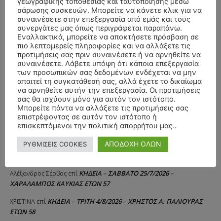
γεωγραφικής τοποθεσίας και ταυτοποίησης μέσω
σάρωσης συσκευών. Μπορείτε να κάνετε κλικ για να
συναινέσετε στην επεξεργασία από εμάς και τους
συνεργάτες μας όπως περιγράφεται παραπάνω.
Εναλλακτικά, μπορείτε να αποκτήσετε πρόσβαση σε
πιο λεπτομερείς πληροφορίες και να αλλάξετε τις
προτιμήσεις σας πριν συναινέσετε ή να αρνηθείτε να
συναινέσετε. Λάβετε υπόψη ότι κάποια επεξεργασία
των προσωπικών σας δεδομένων ενδέχεται να μην
απαιτεί τη συγκατάθεσή σας, αλλά έχετε το δικαίωμα
να αρνηθείτε αυτήν την επεξεργασία. Οι προτιμήσεις
σας θα ισχύουν μόνο για αυτόν τον ιστότοπο.
Μπορείτε πάντα να αλλάξετε τις προτιμήσεις σας
επιστρέφοντας σε αυτόν τον ιστότοπο ή
επισκεπτόμενοι την πολιτική απορρήτου μας..
ΑΠΟΔΟΧΗ ΟΛΩΝ
ΡΥΘΜΙΣΕΙΣ COOKIES
ΣΥΛΛΥΠΗΤΗΡΙΑ ΜΗΝΥΜΑΤΑ
ΚΗΔΕΙΑ – ΣΑΒΒΑΤΟ 25/7/2026 –
Αλέξανδρος Σέρβος
επί
ΧΑΡΑΛΑΜΠΟΣ ΚΑΥΚΙΑΣ ΕΤΩΝ 57
ΚΗΔΕΙΑ – ΤΡΙΤΗ 4/8/2026 – ΧΡΗΣΤΟΣ Α. ΠΑΛΙΟΥΡΑΣ
ΧΡΙΣΤΙΝΑ
επί
ΕΤΩΝ 58