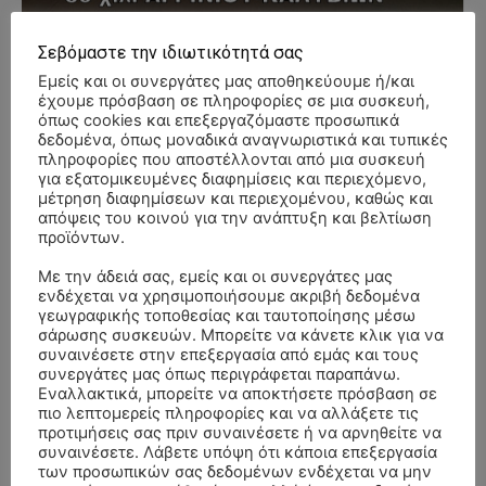
Σεβόμαστε την ιδιωτικότητά σας
- Advertisment -
Εμείς και οι συνεργάτες μας αποθηκεύουμε ή/και
έχουμε πρόσβαση σε πληροφορίες σε μια συσκευή,
όπως cookies και επεξεργαζόμαστε προσωπικά
δεδομένα, όπως μοναδικά αναγνωριστικά και τυπικές
πληροφορίες που αποστέλλονται από μια συσκευή
για εξατομικευμένες διαφημίσεις και περιεχόμενο,
μέτρηση διαφημίσεων και περιεχομένου, καθώς και
απόψεις του κοινού για την ανάπτυξη και βελτίωση
προϊόντων.
Με την άδειά σας, εμείς και οι συνεργάτες μας
ενδέχεται να χρησιμοποιήσουμε ακριβή δεδομένα
γεωγραφικής τοποθεσίας και ταυτοποίησης μέσω
σάρωσης συσκευών. Μπορείτε να κάνετε κλικ για να
συναινέσετε στην επεξεργασία από εμάς και τους
συνεργάτες μας όπως περιγράφεται παραπάνω.
Εναλλακτικά, μπορείτε να αποκτήσετε πρόσβαση σε
πιο λεπτομερείς πληροφορίες και να αλλάξετε τις
προτιμήσεις σας πριν συναινέσετε ή να αρνηθείτε να
συναινέσετε. Λάβετε υπόψη ότι κάποια επεξεργασία
ΣΥΛΛΥΠΗΤΗΡΙΑ ΜΗΝΥΜΑΤΑ
των προσωπικών σας δεδομένων ενδέχεται να μην