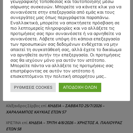
γεωγραφικής τοποθεσίας και ταυτοποίησης μέσω
σάρωσης συσκευών. Μπορείτε να κάνετε κλικ για να
συναινέσετε στην επεξεργασία από εμάς και τους
συνεργάτες μας όπως περιγράφεται παραπάνω.
Εναλλακτικά, μπορείτε να αποκτήσετε πρόσβαση σε
πιο λεπτομερείς πληροφορίες και να αλλάξετε τις
προτιμήσεις σας πριν συναινέσετε ή να αρνηθείτε να
συναινέσετε. Λάβετε υπόψη ότι κάποια επεξεργασία
των προσωπικών σας δεδομένων ενδέχεται να μην
απαιτεί τη συγκατάθεσή σας, αλλά έχετε το δικαίωμα
να αρνηθείτε αυτήν την επεξεργασία. Οι προτιμήσεις
σας θα ισχύουν μόνο για αυτόν τον ιστότοπο.
Μπορείτε πάντα να αλλάξετε τις προτιμήσεις σας
επιστρέφοντας σε αυτόν τον ιστότοπο ή
επισκεπτόμενοι την πολιτική απορρήτου μας..
ΑΠΟΔΟΧΗ ΟΛΩΝ
ΡΥΘΜΙΣΕΙΣ COOKIES
ΣΥΛΛΥΠΗΤΗΡΙΑ ΜΗΝΥΜΑΤΑ
ΚΗΔΕΙΑ – ΣΑΒΒΑΤΟ 25/7/2026 –
Αλέξανδρος Σέρβος
επί
ΧΑΡΑΛΑΜΠΟΣ ΚΑΥΚΙΑΣ ΕΤΩΝ 57
ΚΗΔΕΙΑ – ΤΡΙΤΗ 4/8/2026 – ΧΡΗΣΤΟΣ Α. ΠΑΛΙΟΥΡΑΣ
ΧΡΙΣΤΙΝΑ
επί
ΕΤΩΝ 58