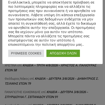
Εναλλακτικά, μπορείτε να αποκτήσετε πρόσβαση σε
πιο λεπτομερείς πληροφορίες και να αλλάξετε τις
προτιμήσεις σας πριν συναινέσετε ή να αρνηθείτε να
συναινέσετε. Λάβετε υπόψη ότι κάποια επεξεργασία
των προσωπικών σας δεδομένων ενδέχεται να μην
απαιτεί τη συγκατάθεσή σας, αλλά έχετε το δικαίωμα
να αρνηθείτε αυτήν την επεξεργασία. Οι προτιμήσεις
σας θα ισχύουν μόνο για αυτόν τον ιστότοπο.
Μπορείτε πάντα να αλλάξετε τις προτιμήσεις σας
επιστρέφοντας σε αυτόν τον ιστότοπο ή
ΣΥΛΛΥΠΗΤΗΡΙΑ ΜΗΝΥΜΑΤΑ
επισκεπτόμενοι την πολιτική απορρήτου μας..
ΚΗΔΕΙΑ – ΣΑΒΒΑΤΟ 25/7/2026 –
Αλέξανδρος Σέρβος
επί
ΑΠΟΔΟΧΗ ΟΛΩΝ
ΡΥΘΜΙΣΕΙΣ COOKIES
ΧΑΡΑΛΑΜΠΟΣ ΚΑΥΚΙΑΣ ΕΤΩΝ 57
ΚΗΔΕΙΑ – ΤΡΙΤΗ 4/8/2026 – ΧΡΗΣΤΟΣ Α. ΠΑΛΙΟΥΡΑΣ
ΧΡΙΣΤΙΝΑ
επί
ΕΤΩΝ 58
ΚΗΔΕΙΑ – ΔΕΥΤΕΡΑ 3/8/2026 – ΔΗΜΗΤΡΙΟΣ Σ.
Θεόδωρος Νάκος
επί
ΤΣΙΛΙΚΗΣ ΕΤΩΝ 79
ΚΗΔΕΙΑ – ΔΕΥΤΕΡΑ 3/8/2026 –
ΠΑΝΑΓΙΩΤΗΣ IΩΑΚΕΙΜΙΔΗΣ
επί
ΣΠΥΡΙΔΟΥΛΑ Γ. ΣΕΪΤΑΝΙΔΟΥ ΕΤΩΝ 91