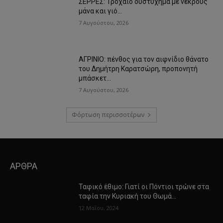
ΣΕΡΡΕΣ: Τροχαίο δυστύχημα με νεκρούς
μάνα και γιό…
7 Αυγούστου, 2026
ΑΓΡΙΝΙΟ: πένθος για τον αιφνίδιο θάνατο
του Δημήτρη Καρατσώρη, προπονητή
μπάσκετ…
7 Αυγούστου, 2026
Φόρτωση περισσοτέρων
ΑΡΘΡΑ
Ταφικό έθιμο: Γιατί οι Πόντιοι τρώνε στα
ταφία την Κυριακή του Θωμά…
12 Μαΐου, 2024