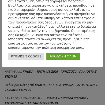
συνεργάτες μας όπως περιγράφεται παραπάνω.
Εναλλακτικά, μπορείτε να αποκτήσετε πρόσβαση σε
πιο λεπτομερείς πληροφορίες και να αλλάξετε τις
προτιμήσεις σας πριν συναινέσετε ή να αρνηθείτε να
συναινέσετε. Λάβετε υπόψη ότι κάποια επεξεργασία
των προσωπικών σας δεδομένων ενδέχεται να μην
απαιτεί τη συγκατάθεσή σας, αλλά έχετε το δικαίωμα
να αρνηθείτε αυτήν την επεξεργασία. Οι προτιμήσεις
σας θα ισχύουν μόνο για αυτόν τον ιστότοπο.
Μπορείτε πάντα να αλλάξετε τις προτιμήσεις σας
επιστρέφοντας σε αυτόν τον ιστότοπο ή
ΣΥΛΛΥΠΗΤΗΡΙΑ ΜΗΝΥΜΑΤΑ
επισκεπτόμενοι την πολιτική απορρήτου μας..
ΑΠΟΔΟΧΗ ΟΛΩΝ
ΡΥΘΜΙΣΕΙΣ COOKIES
ΚΗΔΕΙΑ – ΣΑΒΒΑΤΟ 25/7/2026 –
Αλέξανδρος Σέρβος
επί
ΧΑΡΑΛΑΜΠΟΣ ΚΑΥΚΙΑΣ ΕΤΩΝ 57
ΚΗΔΕΙΑ – ΤΡΙΤΗ 4/8/2026 – ΧΡΗΣΤΟΣ Α. ΠΑΛΙΟΥΡΑΣ
ΧΡΙΣΤΙΝΑ
επί
ΕΤΩΝ 58
ΚΗΔΕΙΑ – ΔΕΥΤΕΡΑ 3/8/2026 – ΔΗΜΗΤΡΙΟΣ Σ.
Θεόδωρος Νάκος
επί
ΤΣΙΛΙΚΗΣ ΕΤΩΝ 79
ΚΗΔΕΙΑ – ΔΕΥΤΕΡΑ 3/8/2026 –
ΠΑΝΑΓΙΩΤΗΣ IΩΑΚΕΙΜΙΔΗΣ
επί
ΣΠΥΡΙΔΟΥΛΑ Γ. ΣΕΪΤΑΝΙΔΟΥ ΕΤΩΝ 91