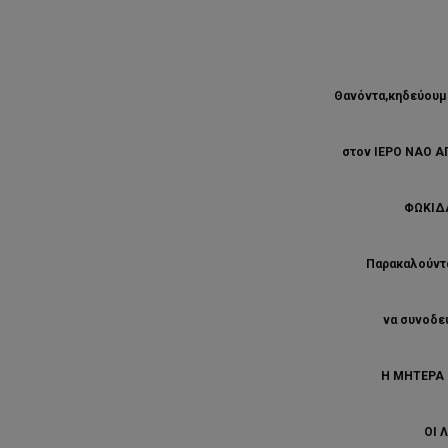
Θανόντα,κηδεύουμε
στον ΙΕΡΟ ΝΑΟ 
ΦΩΚΙΔΑ
Παρακαλούνται
να συνοδε
Η ΜΗΤΕΡΑ
ΟΙ 