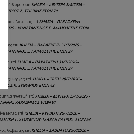
ΚΗΔΕΙΑ – ΔΕΥΤΕΡΑ 3/8/2026 –
γελική Θωμου
επί
ΗΜΗΤΡΙΟΣ Σ. ΤΣΙΛΙΚΗΣ ΕΤΩΝ 79
ΚΗΔΕΙΑ – ΠΑΡΑΣΚΕΥΗ
μήτριος Δάτσικας
επί
1/7/2026 – ΚΩΝΣΤΑΝΤΙΝΟΣ Ε. ΛΑΙΜΟΔΕΤΗΣ ΕΤΩΝ
ΚΗΔΕΙΑ – ΠΑΡΑΣΚΕΥΗ 31/7/2026 –
υτέρης
επί
ΩΝΣΤΑΝΤΙΝΟΣ Ε. ΛΑΙΜΟΔΕΤΗΣ ΕΤΩΝ 27
ΚΗΔΕΙΑ – ΠΑΡΑΣΚΕΥΗ 31/7/2026 –
niad4
επί
ΩΝΣΤΑΝΤΙΝΟΣ Ε. ΛΑΙΜΟΔΕΤΗΣ ΕΤΩΝ 27
ΚΗΔΕΙΑ – ΤΡΙΤΗ 28/7/2026 –
ούτης Γιώργος
επί
ΓΓΕΛΟΣ Κ. ΕΥΘΥΜΙΟΥ ΕΤΩΝ 63
ΚΗΔΕΙΑ – ΔΕΥΤΕΡΑ 27/7/2026 –
ομπλια Φωτεινή
επί
ΩΑΝΝΗΣ ΚΑΡΑΔΗΜΟΣ ΕΤΩΝ 81
ΚΗΔΕΙΑ – ΚΥΡΙΑΚΗ 26/7/2026 –
ένη Μανια
επί
ΑΣΙΛΙΚΗ Γ. ΣΤΟΥΜΠΟΥ-ΤΣΑΒΛΗ (ΙΑΤΡΟΣ) ΕΤΩΝ 53
ΚΗΔΕΙΑ – ΣΑΒΒΑΤΟ 25/7/2026 –
κος Αλιβερτης
επί