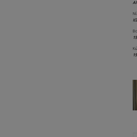
Α
Νί
Ι
Βα
1
Κώ
1