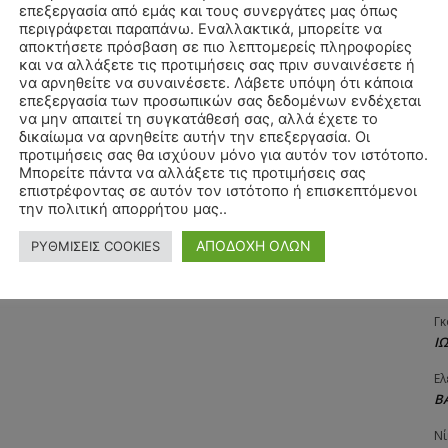
επεξεργασία από εμάς και τους συνεργάτες μας όπως
Αγ
περιγράφεται παραπάνω. Εναλλακτικά, μπορείτε να
Δ
αποκτήσετε πρόσβαση σε πιο λεπτομερείς πληροφορίες
και να αλλάξετε τις προτιμήσεις σας πριν συναινέσετε ή
Δη
να αρνηθείτε να συναινέσετε. Λάβετε υπόψη ότι κάποια
3
επεξεργασία των προσωπικών σας δεδομένων ενδέχεται
27
να μην απαιτεί τη συγκατάθεσή σας, αλλά έχετε το
δικαίωμα να αρνηθείτε αυτήν την επεξεργασία. Οι
Λε
προτιμήσεις σας θα ισχύουν μόνο για αυτόν τον ιστότοπο.
Κ
Μπορείτε πάντα να αλλάξετε τις προτιμήσεις σας
επιστρέφοντας σε αυτόν τον ιστότοπο ή επισκεπτόμενοι
Ra
την πολιτική απορρήτου μας..
Κ
ΑΠΟΔΟΧΗ ΟΛΩΝ
ΡΥΘΜΙΣΕΙΣ COOKIES
Σι
Α
Γκ
Ι
Ελ
Β
Νί