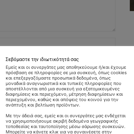
Όνομα:*
Email:*
Σεβόμαστε την ιδιωτικότητά σας
Εμείς και οι συνεργάτες μας αποθηκεύουμε ή/και έχουμε
πρόσβαση σε πληροφορίες σε μια συσκευή, όπως cookies
Ιστοσελί
και επεξεργαζόμαστε προσωπικά δεδομένα, όπως
μοναδικά αναγνωριστικά και τυπικές πληροφορίες που
αποστέλλονται από μια συσκευή για εξατομικευμένες
αχυδρομείο και τον ιστότοπό μου σε αυτό το πρόγραμμα
διαφημίσεις και περιεχόμενο, μέτρηση διαφημίσεων και
λιάσω.
περιεχομένου, καθώς και απόψεις του κοινού για την
ανάπτυξη και βελτίωση προϊόντων.
Με την άδειά σας, εμείς και οι συνεργάτες μας ενδέχεται
να χρησιμοποιήσουμε ακριβή δεδομένα γεωγραφικής
ΠΑ
τοποθεσίας και ταυτοποίησης μέσω σάρωσης συσκευών.
3/
Μπορείτε να κάνετε κλικ για να συναινέσετε στην