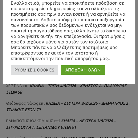
Εναλλακτικά, μπορείτε να αποκτήσετε πρόσβαση σε
πιο λεπτομερείς πληροφορίες και να αλλάξετε τις
προτιμήσεις σας πριν συναινέσετε ή να αρνηθείτε να
συναινέσετε. Λάβετε υπόψη ότι κάποια επεξεργασία
των προσωπικών σας δεδομένων ενδέχεται να μην
απαιτεί τη συγκατάθεσή σας, αλλά έχετε το δικαίωμα
να αρνηθείτε αυτήν την επεξεργασία. Οι προτιμήσεις
σας θα ισχύουν μόνο για αυτόν τον ιστότοπο.
Μπορείτε πάντα να αλλάξετε τις προτιμήσεις σας
επιστρέφοντας σε αυτόν τον ιστότοπο ή
ΣΥΛΛΥΠΗΤΗΡΙΑ ΜΗΝΥΜΑΤΑ
επισκεπτόμενοι την πολιτική απορρήτου μας..
ΚΗΔΕΙΑ – ΣΑΒΒΑΤΟ 25/7/2026 –
Αλέξανδρος Σέρβος
επί
ΑΠΟΔΟΧΗ ΟΛΩΝ
ΡΥΘΜΙΣΕΙΣ COOKIES
ΧΑΡΑΛΑΜΠΟΣ ΚΑΥΚΙΑΣ ΕΤΩΝ 57
ΚΗΔΕΙΑ – ΤΡΙΤΗ 4/8/2026 – ΧΡΗΣΤΟΣ Α. ΠΑΛΙΟΥΡΑΣ
ΧΡΙΣΤΙΝΑ
επί
ΕΤΩΝ 58
ΚΗΔΕΙΑ – ΔΕΥΤΕΡΑ 3/8/2026 – ΔΗΜΗΤΡΙΟΣ Σ.
Θεόδωρος Νάκος
επί
ΤΣΙΛΙΚΗΣ ΕΤΩΝ 79
ΚΗΔΕΙΑ – ΔΕΥΤΕΡΑ 3/8/2026 –
ΠΑΝΑΓΙΩΤΗΣ IΩΑΚΕΙΜΙΔΗΣ
επί
ΣΠΥΡΙΔΟΥΛΑ Γ. ΣΕΪΤΑΝΙΔΟΥ ΕΤΩΝ 91