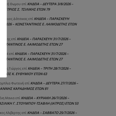
ΚΗΔΕΙΑ – ΔΕΥΤΕΡΑ 3/8/2026 –
γελική Θωμου
επί
ΗΜΗΤΡΙΟΣ Σ. ΤΣΙΛΙΚΗΣ ΕΤΩΝ 79
ΚΗΔΕΙΑ – ΠΑΡΑΣΚΕΥΗ
μήτριος Δάτσικας
επί
1/7/2026 – ΚΩΝΣΤΑΝΤΙΝΟΣ Ε. ΛΑΙΜΟΔΕΤΗΣ ΕΤΩΝ
ΚΗΔΕΙΑ – ΠΑΡΑΣΚΕΥΗ 31/7/2026 –
υτέρης
επί
ΩΝΣΤΑΝΤΙΝΟΣ Ε. ΛΑΙΜΟΔΕΤΗΣ ΕΤΩΝ 27
ΚΗΔΕΙΑ – ΠΑΡΑΣΚΕΥΗ 31/7/2026 –
niad4
επί
ΩΝΣΤΑΝΤΙΝΟΣ Ε. ΛΑΙΜΟΔΕΤΗΣ ΕΤΩΝ 27
ΚΗΔΕΙΑ – ΤΡΙΤΗ 28/7/2026 –
ούτης Γιώργος
επί
ΓΓΕΛΟΣ Κ. ΕΥΘΥΜΙΟΥ ΕΤΩΝ 63
ΚΗΔΕΙΑ – ΔΕΥΤΕΡΑ 27/7/2026 –
ομπλια Φωτεινή
επί
ΩΑΝΝΗΣ ΚΑΡΑΔΗΜΟΣ ΕΤΩΝ 81
ΚΗΔΕΙΑ – ΚΥΡΙΑΚΗ 26/7/2026 –
ένη Μανια
επί
ΑΣΙΛΙΚΗ Γ. ΣΤΟΥΜΠΟΥ-ΤΣΑΒΛΗ (ΙΑΤΡΟΣ) ΕΤΩΝ 53
ΚΗΔΕΙΑ – ΣΑΒΒΑΤΟ 25/7/2026 –
κος Αλιβερτης
επί