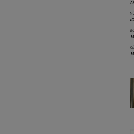
Α
Νί
Ι
Βα
1
Κώ
1