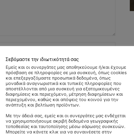
Όνομα:*
Σεβόμαστε την ιδιωτικότητά σας
Email:*
Εμείς και οι συνεργάτες μας αποθηκεύουμε ή/και έχουμε
πρόσβαση σε πληροφορίες σε μια συσκευή, όπως cookies
και επεξεργαζόμαστε προσωπικά δεδομένα, όπως
Ιστοσελί
μοναδικά αναγνωριστικά και τυπικές πληροφορίες που
αποστέλλονται από μια συσκευή για εξατομικευμένες
διαφημίσεις και περιεχόμενο, μέτρηση διαφημίσεων και
αχυδρομείο και τον ιστότοπό μου σε αυτό το πρόγραμμα
περιεχομένου, καθώς και απόψεις του κοινού για την
λιάσω.
ανάπτυξη και βελτίωση προϊόντων.
Με την άδειά σας, εμείς και οι συνεργάτες μας ενδέχεται
να χρησιμοποιήσουμε ακριβή δεδομένα γεωγραφικής
ΠΑ
τοποθεσίας και ταυτοποίησης μέσω σάρωσης συσκευών.
3/
Μπορείτε να κάνετε κλικ για να συναινέσετε στην