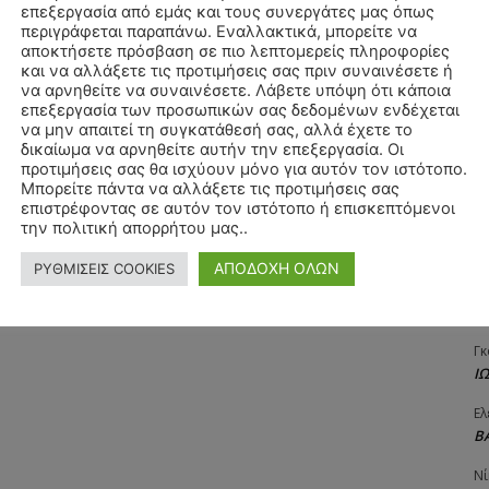
επεξεργασία από εμάς και τους συνεργάτες μας όπως
Αγ
περιγράφεται παραπάνω. Εναλλακτικά, μπορείτε να
Δ
αποκτήσετε πρόσβαση σε πιο λεπτομερείς πληροφορίες
και να αλλάξετε τις προτιμήσεις σας πριν συναινέσετε ή
Δη
να αρνηθείτε να συναινέσετε. Λάβετε υπόψη ότι κάποια
3
επεξεργασία των προσωπικών σας δεδομένων ενδέχεται
27
να μην απαιτεί τη συγκατάθεσή σας, αλλά έχετε το
δικαίωμα να αρνηθείτε αυτήν την επεξεργασία. Οι
Λε
προτιμήσεις σας θα ισχύουν μόνο για αυτόν τον ιστότοπο.
Κ
Μπορείτε πάντα να αλλάξετε τις προτιμήσεις σας
επιστρέφοντας σε αυτόν τον ιστότοπο ή επισκεπτόμενοι
Ra
την πολιτική απορρήτου μας..
Κ
ΑΠΟΔΟΧΗ ΟΛΩΝ
ΡΥΘΜΙΣΕΙΣ COOKIES
Σι
Α
Γκ
Ι
Ελ
Β
Νί